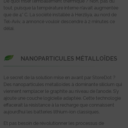
De quoi friser l’emballement thermique ? Non, pas du
tout, puisque la température interne n’avait augmentée
que de 4° C. La société installée à Herzliya, au nord de
Tel-Aviv, a annoncé vouloir descendre à 2 minutes ce
délai.
NANOPARTICULES MÉTALLOÏDES
Le secret de la solution mise en avant par StoreDot ?
Des nanoparticules métalloïdes à dominante silicium qui
viennent remplacer le graphite au niveau de l’anode. S’y
ajoute une couche logicielle adaptée. Cette technologie
effacerait la résistance à la recharge que connaissent
aujourd’hui les batteries lithium-ion classiques.
Et pas besoin de révolutionner les processus de