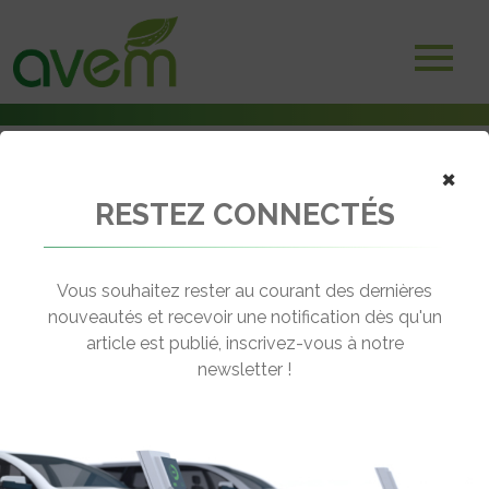
×
RESTEZ CONNECTÉS
Accueil
Batteries et stockage d'énergie
Volvo investit dans les batteries à recharge ultrarapide de StoreDot
Vous souhaitez rester au courant des dernières
← Revenir aux actualités
nouveautés et recevoir une notification dès qu'un
article est publié, inscrivez-vous à notre
newsletter !
VOLVO INVESTIT DANS LES
BATTERIES À RECHARGE