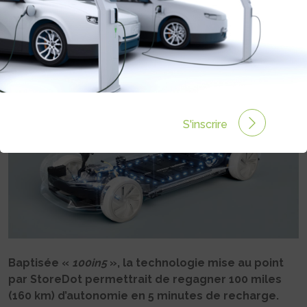
ULTRARAPIDE DE STOREDOT
Rédigé par Philippe Schwoerer le 22 Avr 2022 à 06:00
0 commentaires
S'inscrire
Baptisée «
100in5
», la technologie mise au point
par StoreDot permettrait de regagner 100 miles
(160 km) d’autonomie en 5 minutes de recharge.