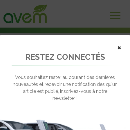
×
RESTEZ CONNECTÉS
Accueil
Batteries et stockage d'énergie
Batteries Made in France : Vidéo de présentation d’easyLi
Vous souhaitez rester au courant des dernières
← Revenir aux actualités
nouveautés et recevoir une notification dès qu'un
article est publié, inscrivez-vous à notre
newsletter !
BATTERIES MADE IN FRANCE : VIDÉO
DE PRÉSENTATION D’EASYLI