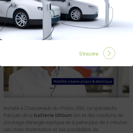
Rédigé par Philippe Schwoerer le 01 Juil 2020 à 00:00
0 commentaires
S'inscrire
Installé à Chasseneuil-du-Poitou (86), ce spécialiste
français de la
batterie
lithium
-ion et des solutions de
stockage d’énergie explique en à peine plus de 2 minutes
ses choix d’orientation et ses possibilités de