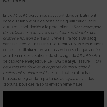
BÂTIMENT
Entre 30 et 50 personnes s’activent dans un bâtiment
doté d’un laboratoire de tests et de qualification, et où
2.000 m2 sont dédiés à la production.
« Dans notre plan
de croissance, nous avons la volonté de doubler ces
chiffres à horizon 2 à 3 ans »
, révèle François Barsacq
dans la vidéo. A Chasseneuil-du-Poitou, plusieurs millions
de cellules
lithium
-ion sont assemblées chaque année,
pour fournir des solutions de stockage de 0,5 à 50 kWh
de capacité énergétique. Le PDG d’
easyLi
assure :
« On
peut très vite doubler la capacité de production à
réellement moindre coût »
. Et ce, tout en attachant
toujours une grande importance au cycle de vie des
produits, pour des raisons environnementales.