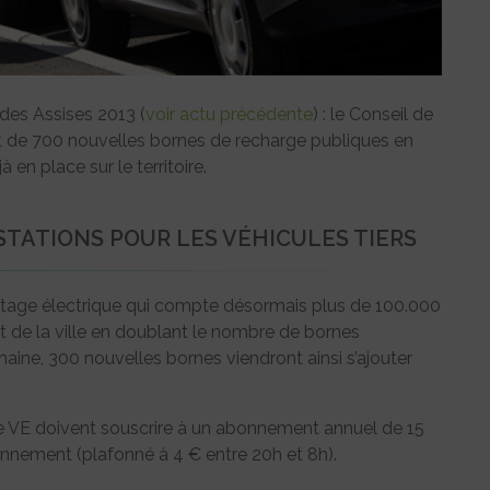
 des Assises 2013 (
voir actu précédente
) : le Conseil de
nt de 700 nouvelles bornes de recharge publiques en
 en place sur le territoire.
STATIONS POUR LES VÉHICULES TIERS
artage électrique qui compte désormais plus de 100.000
ort de la ville en doublant le nombre de bornes
haine, 300 nouvelles bornes viendront ainsi s’ajouter
de VE doivent souscrire à un abonnement annuel de 15
ionnement (plafonné à 4 € entre 20h et 8h).