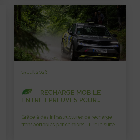
15 Juil 2026
RECHARGE MOBILE
ENTRE ÉPREUVES POUR...
Grâce à des infrastructures de recharge
transportables par camions...
Lire la suite