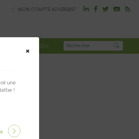
MON COMPTE ADHÉRENT
PLOI
AGENDA
×
oir une
etter !
ire