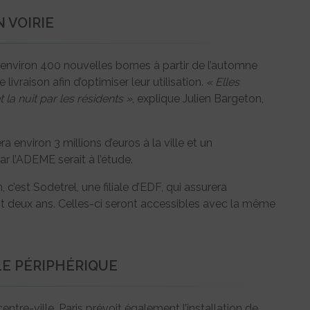
 VOIRIE
er environ 400 nouvelles bornes à partir de l’automne
livraison afin d’optimiser leur utilisation.
« Elles
t la nuit par les résidents »
, explique Julien Bargeton,
a environ 3 millions d’euros à la ville et un
ar l’ADEME serait à l’étude.
 c’est Sodetrel, une filiale d’EDF, qui assurera
t deux ans. Celles-ci seront accessibles avec la même
LE PÉRIPHÉRIQUE
tre-ville, Paris prévoit également l’installation de