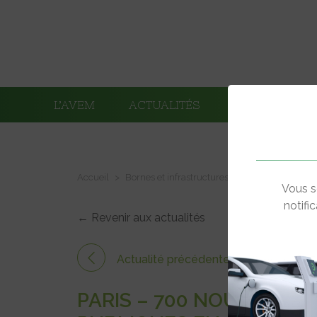
L’AVEM
ACTUALITÉS
ADHÉRENTS
Accueil
Bornes et infrastructures de charge
Paris 
Vous s
notifi
← Revenir aux actualités
Actualité précédente
PARIS – 700 NOUVELLE