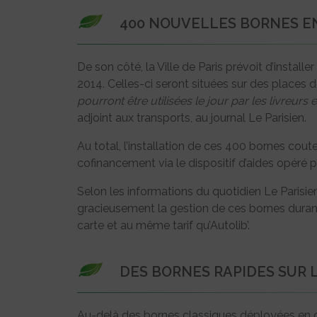
400 NOUVELLES BORNES EN
De son côté, la Ville de Paris prévoit d’install
2014. Celles-ci seront situées sur des places de 
pourront être utilisées le jour par les livreurs e
adjoint aux transports, au journal Le Parisien.
Au total, l’installation de ces 400 bornes couter
cofinancement via le dispositif d’aides opéré p
Selon les informations du quotidien Le Parisien,
gracieusement la gestion de ces bornes duran
carte et au même tarif qu’Autolib’.
DES BORNES RAPIDES SUR 
Au-delà des bornes classiques déployées en cen