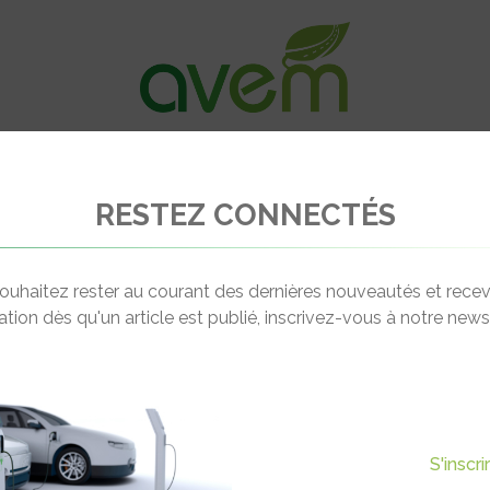
VÉHICULES
RECHARGE
OFFRES D’EM
RESTEZ CONNECTÉS
– 700 nouvelles bornes de charge publiques en 2014
ouhaitez rester au courant des dernières nouveautés et recev
cation dès qu'un article est publié, inscrivez-vous à notre newsl
Actualité suivante
S BORNES DE CHARGE
S'inscr