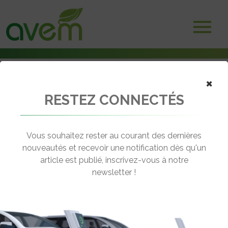
×
RESTEZ CONNECTÉS
Accueil
Voitures hybrides rechargeables
Porsche – Un Cayenne hybride rechargeable en 2014 ?
Vous souhaitez rester au courant des dernières
← Revenir aux actualités
nouveautés et recevoir une notification dès qu'un
article est publié, inscrivez-vous à notre
newsletter !
PORSCHE – UN CAYENNE HYBRIDE
RECHARGEABLE EN 2014 ?