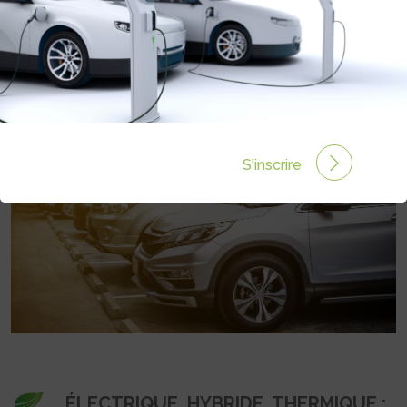
: QUELLE MOTORISATION CHOISIR
EN 2026 ?
Rédigé par Publireportage le 29 Avr 2026 à 08:09
0
commentaires
S'inscrire
ÉLECTRIQUE, HYBRIDE, THERMIQUE :