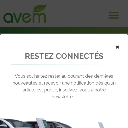
×
RESTEZ CONNECTÉS
Accueil
Camions électriques
Scania va présenter un camion électrique de pompiers
Vous souhaitez rester au courant des dernières
← Revenir aux actualités
nouveautés et recevoir une notification dès qu'un
article est publié, inscrivez-vous à notre
newsletter !
SCANIA VA PRÉSENTER UN CAMION
ÉLECTRIQUE DE POMPIERS