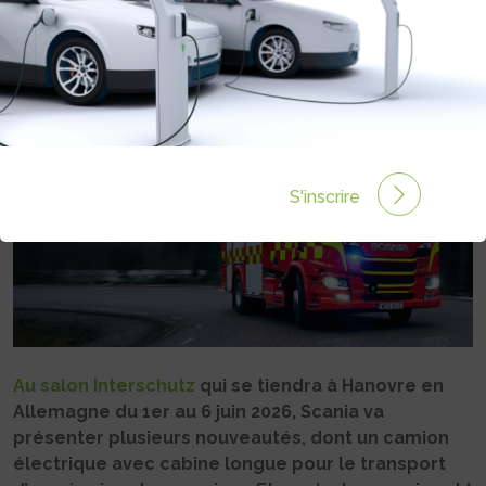
Rédigé par Philippe Schwoerer le 30 Mai 2026 à 14:41
0 commentaires
S'inscrire
Au salon Interschutz
qui se tiendra à Hanovre en
Allemagne du 1er au 6 juin 2026, Scania va
présenter plusieurs nouveautés, dont un camion
électrique avec cabine longue pour le transport