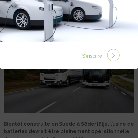
BATTERIES DE CAMIONS
ÉLECTRIQUES AVEC ABB
Rédigé par Philippe Schwoerer le 04 Mar 2022 à 06:00
0 commentaires
S'inscrire
Bientôt construite en Suède à Södertälje, l’usine de
batteries devrait être pleinement opérationnelle