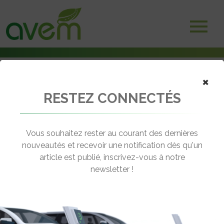
×
RESTEZ CONNECTÉS
Accueil
Bus électriques & hybrides
Scania prépare son usine de batteries de camions électriques avec
ABB
Vous souhaitez rester au courant des dernières
nouveautés et recevoir une notification dès qu'un
← Revenir aux actualités
article est publié, inscrivez-vous à notre
newsletter !
SCANIA PRÉPARE SON USINE DE