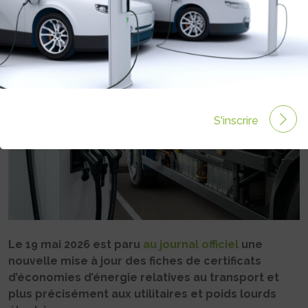
Rédigé par Camille LEHOUX le 28 Mai 2026 à 06:39
0
commentaires
S'inscrire
Le 19 mai 2026 est paru
au journal officiel
une
nouvelle mise à jour des fiches de certificats
d’économies d’énergie relatives au transport et
plus précisément aux utilitaires et poids lourds