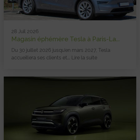
28 Juil 2026
Magasin éphémère Tesla à Paris-La...
Du 30 juillet 2026 jusqu’en mars 2027, Tesla
accueillera ses clients et...
Lire la suite