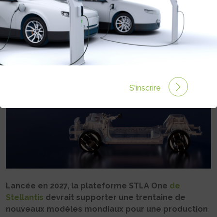
L’ÉLECTRIQUE
Rédigé par Philippe Schwoerer le 22 Mai 2026 à 11:37
0 commentaires
S'inscrire
Lancée en 2027, la plateforme STLA One
de
Stellantis
devrait supporter une trentaine de
nouveaux modèles mondiaux pour une production