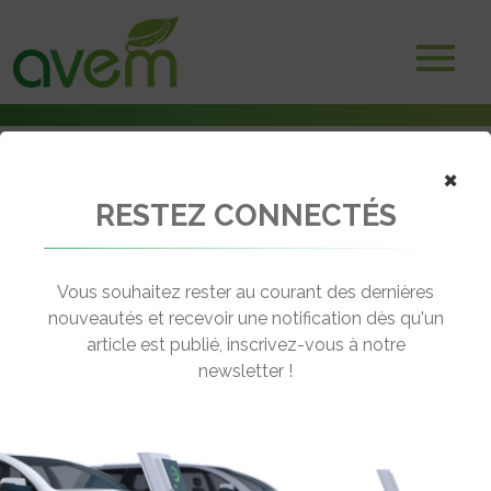
×
RESTEZ CONNECTÉS
Accueil
Voitures électriques
Le Kia EV2 sera dévoilé à Bruxelles en janvier 2026
Vous souhaitez rester au courant des dernières
← Revenir aux actualités
nouveautés et recevoir une notification dès qu'un
article est publié, inscrivez-vous à notre
newsletter !
LE KIA EV2 SERA DÉVOILÉ À
BRUXELLES EN JANVIER 2026