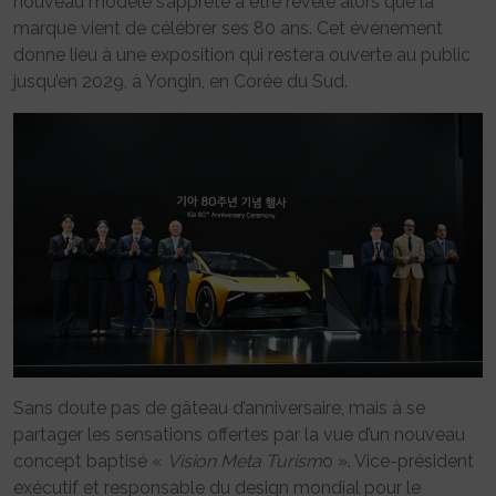
nouveau modèle s’apprête à être révélé alors que la
marque vient de célébrer ses 80 ans. Cet événement
donne lieu à une exposition qui restera ouverte au public
jusqu’en 2029, à Yongin, en Corée du Sud.
Sans doute pas de gâteau d’anniversaire, mais à se
partager les sensations offertes par la vue d’un nouveau
concept baptisé «
Vision Meta Turism
o ». Vice-président
exécutif et responsable du design mondial pour le