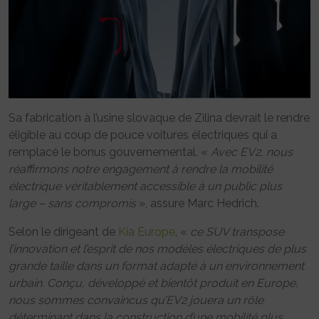
Sa fabrication à l’usine slovaque de Zilina devrait le rendre
éligible au coup de pouce voitures électriques qui a
remplacé le bonus gouvernemental. «
Avec EV2, nous
réaffirmons notre engagement à rendre la mobilité
électrique véritablement accessible à un public plus
large – sans compromis
», assure Marc Hedrich.
Selon le dirigeant de
Kia Europe
, «
ce SUV transpose
l’innovation et l’esprit de nos modèles électriques de plus
grande taille dans un format adapté à un environnement
urbain. Conçu, développé et bientôt produit en Europe,
nous sommes convaincus qu’EV2 jouera un rôle
déterminant dans la construction d’une mobilité plus