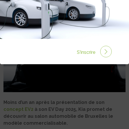
Rédigé par Philippe Schwoerer le 05 Déc 2025 à 12:08
0 commentaires
S'inscrire
Moins d’un an après la présentation de son
concept EV2
à son EV Day 2025, Kia promet de
découvrir au salon automobile de Bruxelles le
modèle commercialisable.