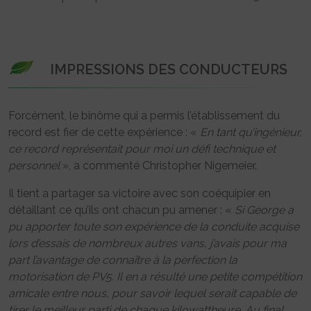
IMPRESSIONS DES CONDUCTEURS
Forcément, le binôme qui a permis l’établissement du
record est fier de cette expérience : «
En tant qu’ingénieur,
ce record représentait pour moi un défi technique et
personnel
», a commenté Christopher Nigemeier.
Il tient a partager sa victoire avec son coéquipier en
détaillant ce qu’ils ont chacun pu amener : «
Si George a
pu apporter toute son expérience de la conduite acquise
lors d’essais de nombreux autres vans, j’avais pour ma
part l’avantage de connaître à la perfection la
motorisation de PV5. Il en a résulté une petite compétition
amicale entre nous, pour savoir lequel serait capable de
tirer le meilleur parti de chaque kilowattheure. Au final,