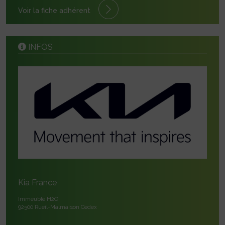
Voir la fiche adhérent
INFOS
Kia France
Immeuble H2O
92500 Rueil-Malmaison Cedex