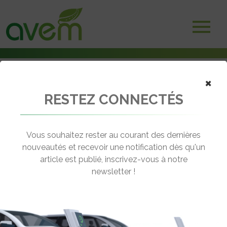
×
RESTEZ CONNECTÉS
Accueil
Utilitaires électriques
Près de 700 km sur une charge avec le fourgon électrique Kia PV5
Vous souhaitez rester au courant des dernières
← Revenir aux actualités
nouveautés et recevoir une notification dès qu'un
article est publié, inscrivez-vous à notre
newsletter !
PRÈS DE 700 KM SUR UNE CHARGE
AVEC LE FOURGON ÉLECTRIQUE KIA