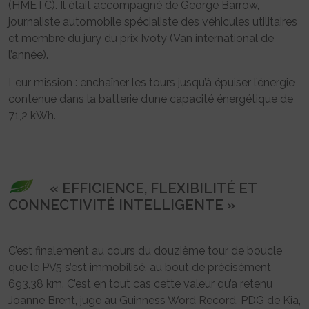
(HMETC). Il était accompagné de George Barrow,
journaliste automobile spécialiste des véhicules utilitaires
et membre du jury du prix Ivoty (Van international de
l’année).
Leur mission : enchaîner les tours jusqu’à épuiser l’énergie
contenue dans la batterie d’une capacité énergétique de
71,2 kWh.
« EFFICIENCE, FLEXIBILITÉ ET
CONNECTIVITÉ INTELLIGENTE »
C’est finalement au cours du douzième tour de boucle
que le PV5 s’est immobilisé, au bout de précisément
693,38 km. C’est en tout cas cette valeur qu’a retenu
Joanne Brent, juge au Guinness Word Record. PDG de Kia,