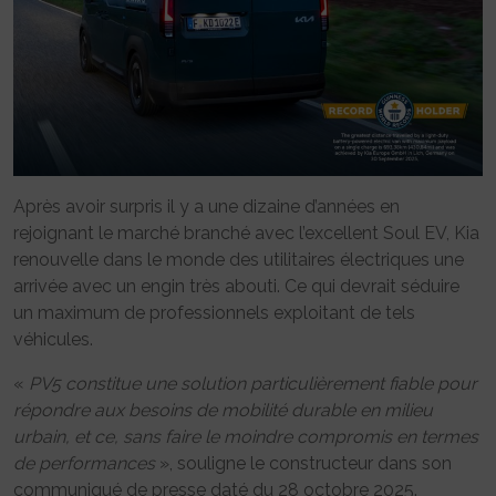
Après avoir surpris il y a une dizaine d’années en
rejoignant le marché branché avec l’excellent Soul EV, Kia
renouvelle dans le monde des utilitaires électriques une
arrivée avec un engin très abouti. Ce qui devrait séduire
un maximum de professionnels exploitant de tels
véhicules.
«
PV5 constitue une solution particulièrement fiable pour
répondre aux besoins de mobilité durable en milieu
urbain, et ce, sans faire le moindre compromis en termes
de performances
», souligne le constructeur dans son
communiqué de presse daté du 28 octobre 2025.