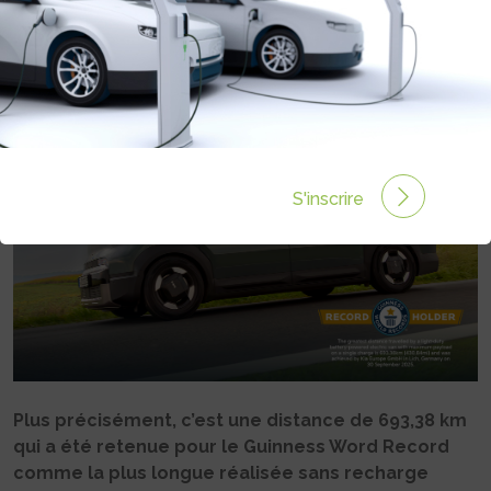
PV5
Rédigé par Philippe Schwoerer le 31 Oct 2025 à 06:00
0 commentaires
S'inscrire
Plus précisément, c’est une distance de 693,38 km
qui a été retenue pour le Guinness Word Record
comme la plus longue réalisée sans recharge