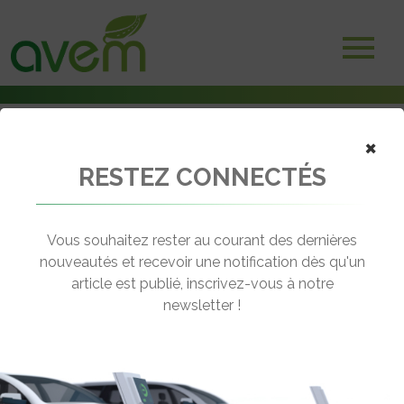
×
RESTEZ CONNECTÉS
Accueil
Voitures électriques
L’Adac met en avant la longévité de la batterie sur Volkswagen ID.3
Vous souhaitez rester au courant des dernières
← Revenir aux actualités
nouveautés et recevoir une notification dès qu'un
article est publié, inscrivez-vous à notre
newsletter !
L’ADAC MET EN AVANT LA
LONGÉVITÉ DE LA BATTERIE SUR