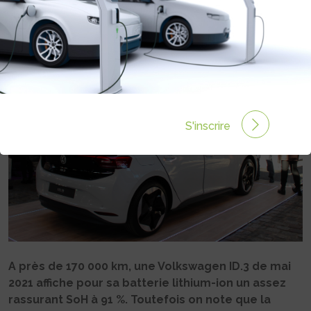
VOLKSWAGEN ID.3
Rédigé par Philippe Schwoerer le 01 Août 2025 à 06:00
0 commentaires
S'inscrire
A près de 170 000 km, une Volkswagen ID.3 de mai
2021 affiche pour sa batterie lithium-ion un assez
rassurant SoH à 91 %. Toutefois on note que la