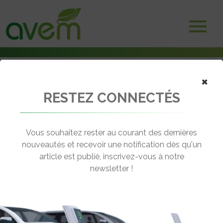
×
RESTEZ CONNECTÉS
Accueil
Voitures électriques
L’Europe en ligne de mire pour la Honda N-One e
Vous souhaitez rester au courant des dernières
← Revenir aux actualités
nouveautés et recevoir une notification dès qu'un
article est publié, inscrivez-vous à notre
newsletter !
L’EUROPE EN LIGNE DE MIRE POUR
LA HONDA N-ONE E