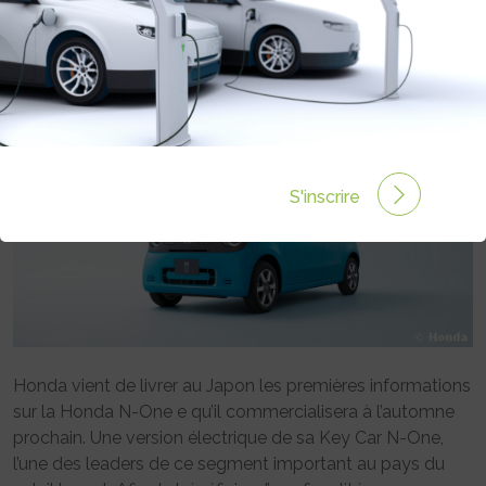
Rédigé par Emmanuel Maumon le 31 Juil 2025 à 10:00
0 commentaires
S'inscrire
Honda vient de livrer au Japon les premières informations
sur la Honda N-One e qu’il commercialisera à l’automne
prochain. Une version électrique de sa Key Car N-One,
l’une des leaders de ce segment important au pays du