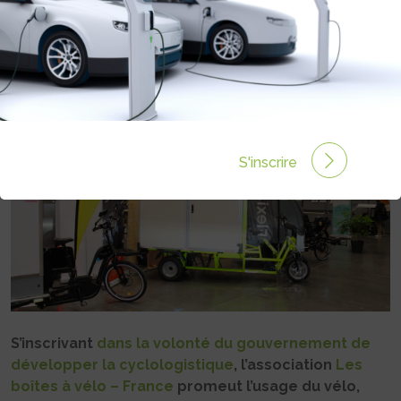
CARGOLOGIE
Rédigé par Philippe Schwoerer le 27 Juin 2025 à 08:58
1 commentaires
S'inscrire
S’inscrivant
dans la volonté du gouvernement de
développer la cyclologistique
, l’association
Les
boîtes à vélo – France
promeut l’usage du vélo,