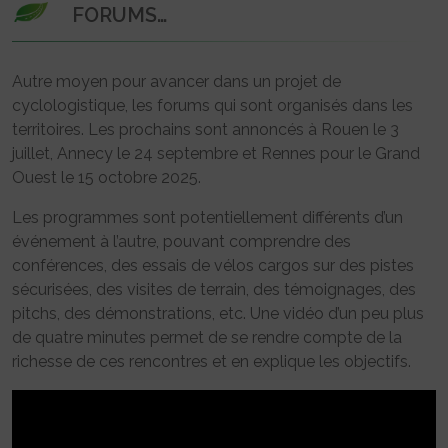
FORUMS…
Autre moyen pour avancer dans un projet de
cyclologistique, les forums qui sont organisés dans les
territoires. Les prochains sont annoncés à Rouen le 3
juillet, Annecy le 24 septembre et Rennes pour le Grand
Ouest le 15 octobre 2025.
Les programmes sont potentiellement différents d’un
événement à l’autre, pouvant comprendre des
conférences, des essais de vélos cargos sur des pistes
sécurisées, des visites de terrain, des témoignages, des
pitchs, des démonstrations, etc. Une vidéo d’un peu plus
de quatre minutes permet de se rendre compte de la
richesse de ces rencontres et en explique les objectifs.