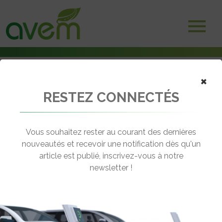
×
RESTEZ CONNECTÉS
Accueil
Vélos électriques
Logistique locale : Des outils pour adopter la Cyclo-cargologie
Vous souhaitez rester au courant des dernières
← Revenir aux actualités
nouveautés et recevoir une notification dès qu'un
article est publié, inscrivez-vous à notre
newsletter !
LOGISTIQUE LOCALE : DES OUTILS
POUR ADOPTER LA CYCLO-