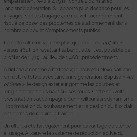
empattement revu à 2,79 m, contre 2,62 m avec
l’ancienne génération. S’il apporte plus d’espace pour les
voyageurs et les bagages, ce nouvel encombrement
risque de poser des problèmes de stationnement dans
nombre de box et d’emplacements publics.
Le coffre offre un volume plus que doublé à 993 litres,
versus 461 l. En rabattant la banquette, il est possible de
profiter de 1 719 l au lieu de 1 468 l précédemment.
A l’intérieur comme à l’extérieur, le nouveau Nexo s’affiche
en rupture totale avec l’ancienne génération. Baptisé «
Art
of Steel
», le design extérieur gomme les courbes et
l’engin apparaît plus haut sur ses roues. Cette nouvelle
présentation s’accompagne d’un meilleur aérodynamisme
: l’optimisation du soubassement et la gestion du flux d’air
ont permis de réduire la traînée.
Un effort a été fait également pour davantage de silence
à l’usage. A l’œuvre le système de réduction active du