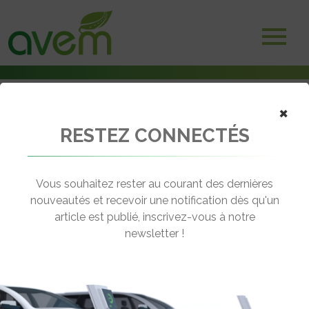
×
RESTEZ CONNECTÉS
Accueil
Véhicules Hydrogène
Le nouveau Hyundai Nexo électrique à pile hydrogène arrive
Vous souhaitez rester au courant des dernières
← Revenir aux actualités
nouveautés et recevoir une notification dès qu'un
article est publié, inscrivez-vous à notre
newsletter !
LE NOUVEAU HYUNDAI NEXO
ÉLECTRIQUE À PILE HYDROGÈNE