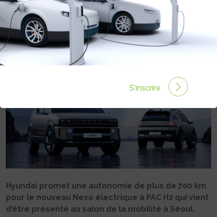
ARRIVE
Rédigé par Philippe Schwoerer le 09 Avr 2025 à 10:50
0 commentaires
S'inscrire
Hyundai promet une autonomie de plus de 700 km
pour le nouveau Nexo électrique à PAC H2 qui vient
d’être présenté au salon de la mobilité à Séoul.