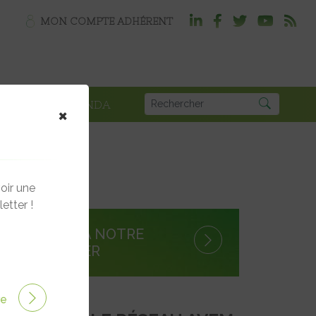
MON COMPTE ADHÉRENT
PLOI
AGENDA
×
oir une
etter !
S'INSCRIRE À NOTRE
NEWSLETTER
ire