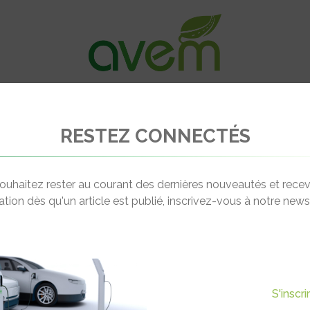
VÉHICULES
RECHARGE
OFFRES D’EM
RESTEZ CONNECTÉS
obilize, Renault accélère sur la charge rapide
ouhaitez rester au courant des dernières nouveautés et recev
cation dès qu'un article est publié, inscrivez-vous à notre newsl
Actualité suivante
T ACCÉLÈRE SUR LA CHARGE
S'inscr