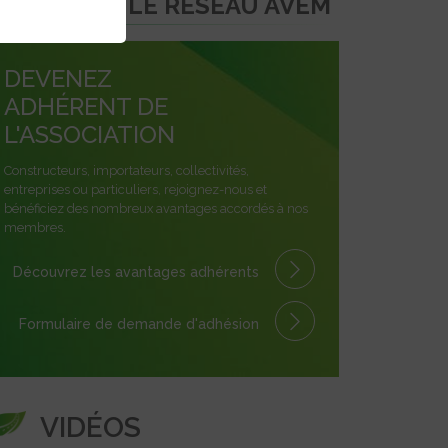
REJOINDRE LE RÉSEAU AVEM
DEVENEZ
ADHÉRENT DE
L'ASSOCIATION
Constructeurs, importateurs, collectivités,
entreprises ou particuliers, rejoignez-nous et
bénéficiez des nombreux avantages accordés à nos
membres.
Découvrez les avantages
adhérents
Formulaire
de demande
d'adhésion
VIDÉOS