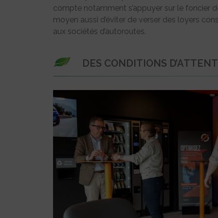
compte notamment s’appuyer sur le foncier dé
moyen aussi d’éviter de verser des loyers con
aux sociétés d’autoroutes.
DES CONDITIONS D’ATTEN