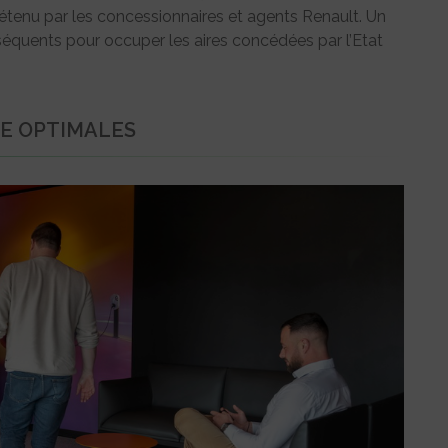
tenu par les concessionnaires et agents Renault. Un
séquents pour occuper les aires concédées par l’Etat
TE OPTIMALES