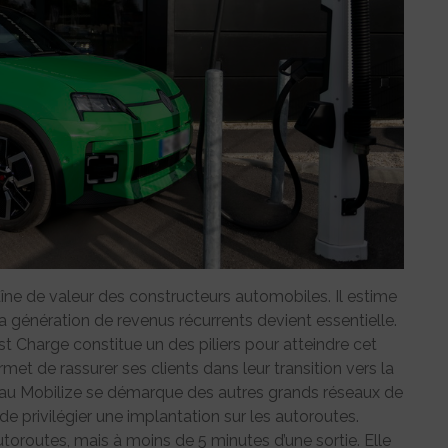
haîne de valeur des constructeurs automobiles. Il estime
a génération de revenus récurrents devient essentielle.
st Charge constitue un des piliers pour atteindre cet
rmet de rassurer ses clients dans leur transition vers la
eau Mobilize se démarque des autres grands réseaux de
 de privilégier une implantation sur les autoroutes.
utoroutes, mais à moins de 5 minutes d’une sortie. Elle