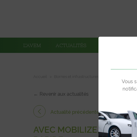
L’AVEM
ACTUALITÉS
ADHÉRENTS
Accueil
Bornes et infrastructures de charge
Avec M
Vous s
notifi
← Revenir aux actualités
Actualité précédente
AVEC MOBILIZE, RENAUL