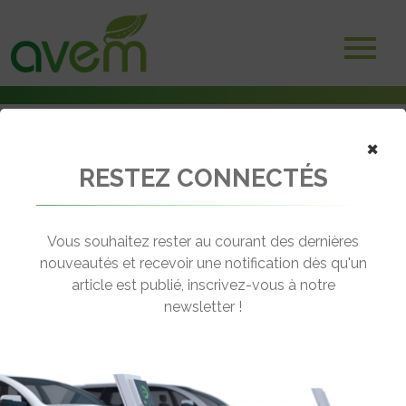
×
RESTEZ CONNECTÉS
Accueil
Camions électriques
Un camion électrique Scania à prolongateur d’autonomie pour DHL
Vous souhaitez rester au courant des dernières
← Revenir aux actualités
nouveautés et recevoir une notification dès qu'un
article est publié, inscrivez-vous à notre
newsletter !
UN CAMION ÉLECTRIQUE SCANIA À
PROLONGATEUR D’AUTONOMIE