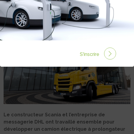
POUR DHL
Rédigé par Philippe Schwoerer le 07 Mar 2025 à 06:00
0 commentaires
S'inscrire
Le constructeur Scania et l’entreprise de
messagerie DHL ont travaillé ensemble pour
développer un camion électrique à prolongateur