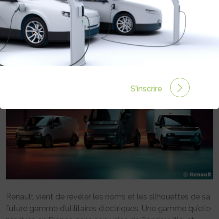
FUTURE GAMME D’UTILITAIRES
ÉLECTRIQUES
Rédigé par Emmanuel Maumon le 20 Fév 2025 à 10:00
0 commentaires
S'inscrire
Renault vient de révéler les noms et les silhouettes de sa
future gamme d’utilitaires électriques. Une gamme qu’elle