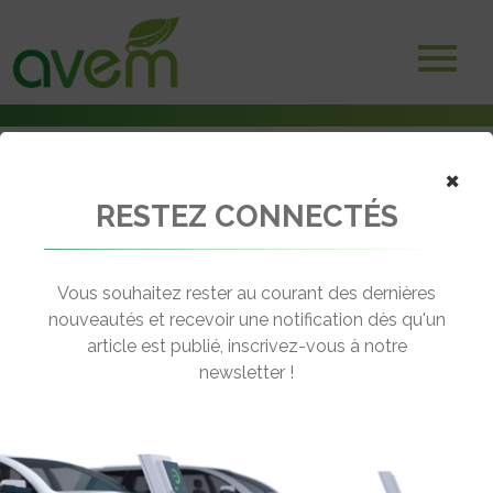
×
RESTEZ CONNECTÉS
Accueil
Utilitaires électriques
Renault donne un aperçu de sa future gamme d’utilitaires
électriques
Vous souhaitez rester au courant des dernières
nouveautés et recevoir une notification dès qu'un
← Revenir aux actualités
article est publié, inscrivez-vous à notre
newsletter !
RENAULT DONNE UN APERÇU DE SA