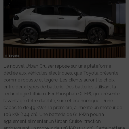
Le nouvel Urban Cruiser repose sur une plateforme
dédiée aux véhicules électriques, que Toyota présente
comme robuste et légère. Les clients auront le choix
entre deux types de batterie. Des batteries utilisant la
technologie Lithium-Fer Phosphate (LFP), qui présente
l’avantage d’être durable, sûre et économique. D’une
capacité de 49 kWh, la première, alimente un moteur de
106 kW (144 ch). Une batterie de 61 kWh pourra
également alimenter un Urban Cruiser traction
embarquant un moteur de 128 kW (174 ch). Cette batterie