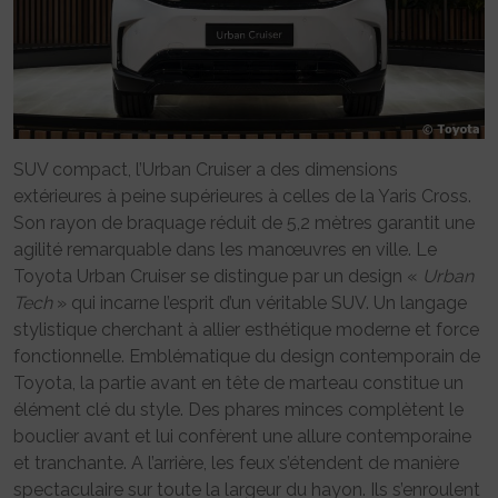
SUV compact, l’Urban Cruiser a des dimensions
extérieures à peine supérieures à celles de la Yaris Cross.
Son rayon de braquage réduit de 5,2 mètres garantit une
agilité remarquable dans les manœuvres en ville. Le
Toyota Urban Cruiser se distingue par un design «
Urban
Tech
» qui incarne l’esprit d’un véritable SUV. Un langage
stylistique cherchant à allier esthétique moderne et force
fonctionnelle. Emblématique du design contemporain de
Toyota, la partie avant en tête de marteau constitue un
élément clé du style. Des phares minces complètent le
bouclier avant et lui confèrent une allure contemporaine
et tranchante. A l’arrière, les feux s’étendent de manière
spectaculaire sur toute la largeur du hayon. Ils s’enroulent