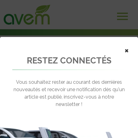
×
RESTEZ CONNECTÉS
Accueil
Voitures électriques
Toyota dévoile l’Urban Cruiser au Salon de l’Auto de Bruxelles
Vous souhaitez rester au courant des dernières
← Revenir aux actualités
nouveautés et recevoir une notification dès qu'un
article est publié, inscrivez-vous à notre
newsletter !
TOYOTA DÉVOILE L’URBAN CRUISER
AU SALON DE L’AUTO DE BRUXELLES