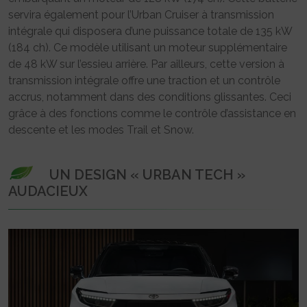
servira également pour l’Urban Cruiser à transmission
intégrale qui disposera d’une puissance totale de 135 kW
(184 ch). Ce modèle utilisant un moteur supplémentaire
de 48 kW sur l’essieu arrière. Par ailleurs, cette version à
transmission intégrale offre une traction et un contrôle
accrus, notamment dans des conditions glissantes. Ceci
grâce à des fonctions comme le contrôle d’assistance en
descente et les modes Trail et Snow.
UN DESIGN « URBAN TECH »
AUDACIEUX