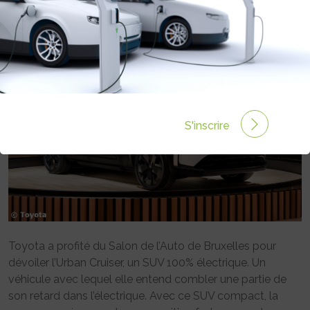
Rédigé par Emmanuel Maumon le 16 Jan 2025 à 10:00
0 commentaires
S'inscrire
Toyota a profité du Salon de l’Auto de Bruxelles pour
dévoiler l’Urban Cruiser, un SUV 100% électrique. Un
véhicule avec lequel elle entend combler une partie de
son retard dans l’électrique. Avec ce SUV compact, la