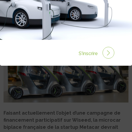
CADDY
Rédigé par Philippe Schwoerer le 03 Jan 2025 à 06:00
0 commentaires
S'inscrire
Faisant actuellement l’objet d’une campagne de
financement participatif sur Wiseed, la microcar
biplace française de la startup Metacar devrait