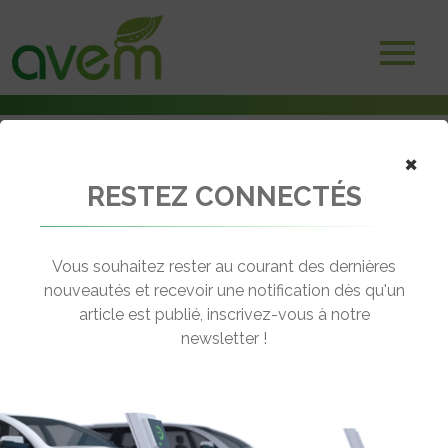
×
RESTEZ CONNECTÉS
Accueil
Libre-service et autopartage
Kiwee, la voiture électrique en autopartage conçue comme un caddy
Vous souhaitez rester au courant des dernières
← Revenir aux actualités
nouveautés et recevoir une notification dès qu'un
article est publié, inscrivez-vous à notre
newsletter !
KIWEE, LA VOITURE ÉLECTRIQUE EN
AUTOPARTAGE CONÇUE COMME UN