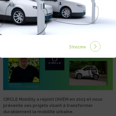
URBAINE
Rédigé par Camille LEHOUX le 27 Nov 2024 à 16:46
0
commentaires
S'inscrire
CIRCLE Mobility a rejoint l’AVEM en 2023 et nous
présente ses projets visant à transformer
durablement la mobilité urbaine.