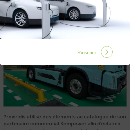
POUR CAMIONS ÉLECTRIQUES AVEC
PROVIRIDIS
Rédigé par Philippe Schwoerer le 26 Nov 2024 à 06:00
0 commentaires
S'inscrire
Proviridis utilise des éléments au catalogue de son
partenaire commercial Kempower afin d’éclaircir