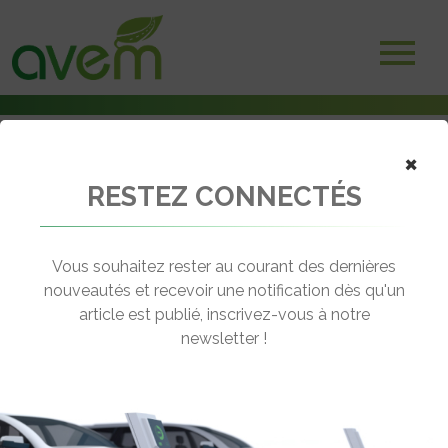
×
RESTEZ CONNECTÉS
Accueil
Bornes et infrastructures de charge
Bornes de recharge enterrées pour camions électriques avec
Proviridis
Vous souhaitez rester au courant des dernières
nouveautés et recevoir une notification dès qu'un
← Revenir aux actualités
article est publié, inscrivez-vous à notre
newsletter !
BORNES DE RECHARGE ENTERRÉES