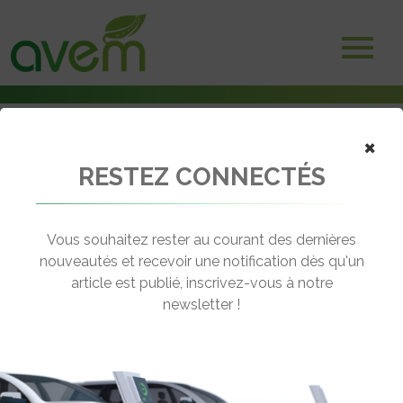
×
RESTEZ CONNECTÉS
Accueil
Batteries et stockage d'énergie
Mercedes ouvre en Allemagne une usine de recyclage de batteries
Vous souhaitez rester au courant des dernières
← Revenir aux actualités
nouveautés et recevoir une notification dès qu'un
article est publié, inscrivez-vous à notre
newsletter !
MERCEDES OUVRE EN ALLEMAGNE
UNE USINE DE RECYCLAGE DE