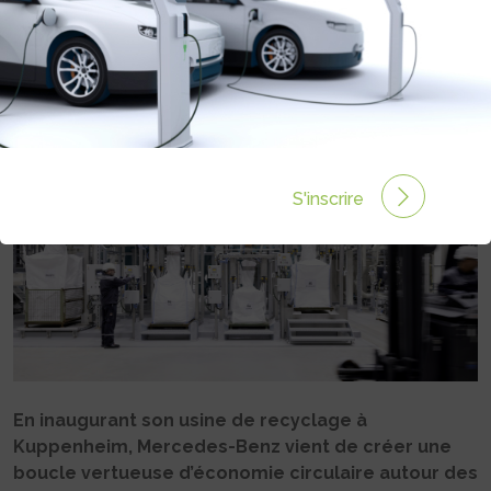
BATTERIES
Rédigé par Philippe Schwoerer le 23 Oct 2024 à 06:00
0 commentaires
S'inscrire
En inaugurant son usine de recyclage à
Kuppenheim, Mercedes-Benz vient de créer une
boucle vertueuse d’économie circulaire autour des