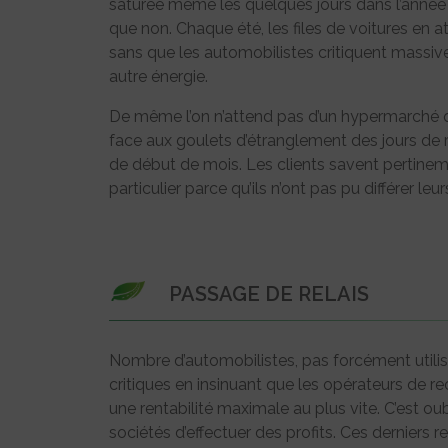
saturée même les quelques jours dans l’année o
que non. Chaque été, les files de voitures en 
sans que les automobilistes critiquent mass
autre énergie.
De même l’on n’attend pas d’un hypermarché q
face aux goulets d’étranglement des jours de r
de début de mois. Les clients savent pertinem
particulier parce qu’ils n’ont pas pu différer le
PASSAGE DE RELAIS
Nombre d’automobilistes, pas forcément utilisa
critiques en insinuant que les opérateurs de r
une rentabilité maximale au plus vite. C’est o
sociétés d’effectuer des profits. Ces derniers re