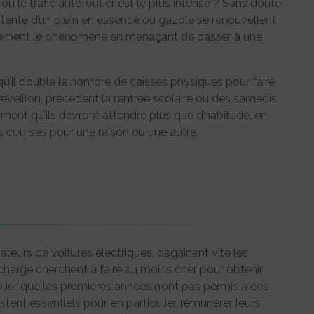
ù le trafic autoroutier est le plus intense ? Sans doute
attente d’un plein en essence ou gazole se renouvellent
ivement le phénomène en menaçant de passer à une
u’il double le nombre de caisses physiques pour faire
éveillon, précédent la rentrée scolaire ou des samedis
ment qu’ils devront attendre plus que d’habitude, en
urs courses pour une raison ou une autre.
teurs de voitures électriques, dégainent vite les
echarge cherchent à faire au moins cher pour obtenir
ublier que les premières années n’ont pas permis à ces
stent essentiels pour, en particulier, rémunérer leurs