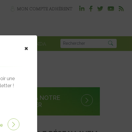
MON COMPTE ADHÉRENT
PLOI
AGENDA
×
oir une
etter !
S'INSCRIRE À NOTRE
NEWSLETTER
ire