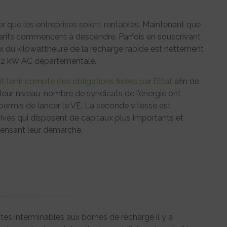
er que les entreprises soient rentables. Maintenant que
tarifs commencent à descendre. Parfois en souscrivant
x du kilowattheure de la recharge rapide est nettement
 22 kW AC départementale.
it tenir compte des obligations fixées par l’Etat
afin de
 A leur niveau, nombre de syndicats de l’énergie ont
 permis de lancer le VE. La seconde vitesse est
vés qui disposent de capitaux plus importants et
ensant leur démarche.
entes interminables aux bornes de recharge il y a