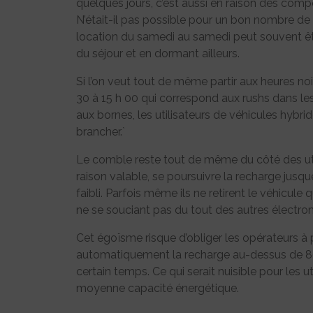
quelques jours, c’est aussi en raison des comp
N’était-il pas possible pour un bon nombre de di
location du samedi au samedi peut souvent êtr
du séjour et en dormant ailleurs.
Si l’on veut tout de même partir aux heures noir
30 à 15 h 00 qui correspond aux rushs dans les
aux bornes, les utilisateurs de véhicules hybr
brancher.`
Le comble reste tout de même du côté des utili
raison valable, se poursuivre la recharge jusq
faibli. Parfois même ils ne retirent le véhicule
ne se souciant pas du tout des autres électrom
Cet égoïsme risque d’obliger les opérateurs 
automatiquement la recharge au-dessus de 80 %
certain temps. Ce qui serait nuisible pour les 
moyenne capacité énergétique.