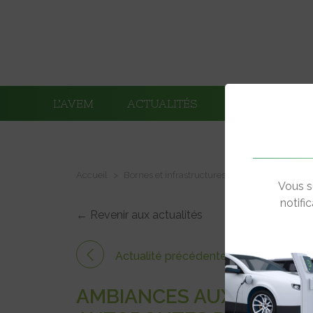
L’AVEM
ACTUALITÉS
ADHÉRENTS
Accueil
Bornes et infrastructures de charge
Ambian
Vous s
notifi
← Revenir aux actualités
Actualité précédente
AMBIANCES AUX BORNES