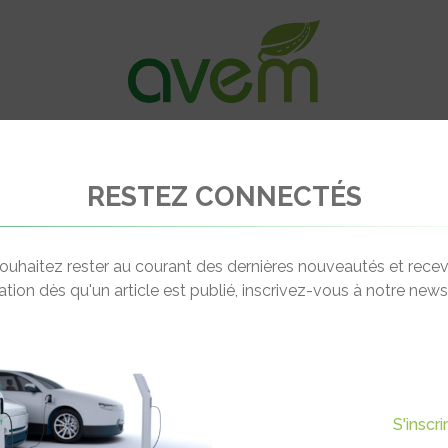
VÉHICULES
RECHARGE
OFFRES D’EM
RESTEZ CONNECTÉS
ces aux bornes de recharges sur les autoroutes de l’été 2024
ouhaitez rester au courant des dernières nouveautés et recev
cation dès qu'un article est publié, inscrivez-vous à notre newsl
Actualité suivante
 DE RECHARGES SUR LES
S'inscr