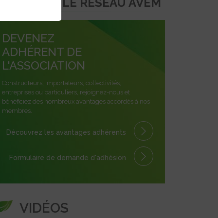
REJOINDRE LE RÉSEAU AVEM
DEVENEZ
ADHÉRENT DE
L'ASSOCIATION
Constructeurs, importateurs, collectivités,
entreprises ou particuliers, rejoignez-nous et
bénéficiez des nombreux avantages accordés à nos
membres.
Découvrez les avantages
adhérents
Formulaire
de demande
d'adhésion
VIDÉOS