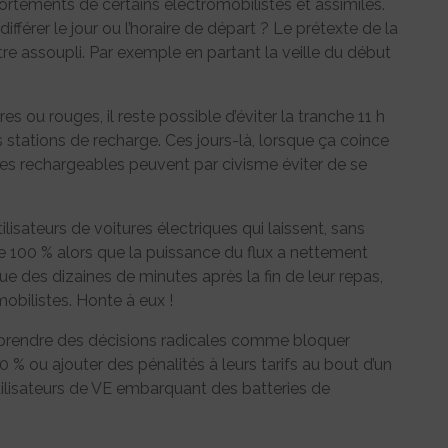
ortements de certains électromobilistes et assimilés.
fférer le jour ou l’horaire de départ ? Le prétexte de la
e assoupli. Par exemple en partant la veille du début
es ou rouges, il reste possible d’éviter la tranche 11 h
 stations de recharge. Ces jours-là, lorsque ça coince
ides rechargeables peuvent par civisme éviter de se
sateurs de voitures électriques qui laissent, sans
ue 100 % alors que la puissance du flux a nettement
 que des dizaines de minutes après la fin de leur repas,
obilistes. Honte à eux !
à prendre des décisions radicales comme bloquer
 ou ajouter des pénalités à leurs tarifs au bout d’un
utilisateurs de VE embarquant des batteries de