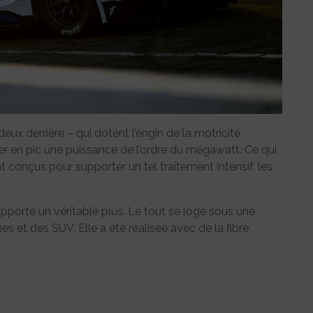
deux derrière – qui dotent l’engin de la motricité
r en pic une puissance de l’ordre du mégawatt. Ce qui
conçus pour supporter un tel traitement intensif, les
apporte un véritable plus. Le tout se loge sous une
es et des SUV. Elle a été réalisée avec de la fibre