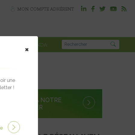
MON COMPTE ADHÉRENT
PLOI
AGENDA
×
oir une
etter !
S'INSCRIRE À NOTRE
NEWSLETTER
ire