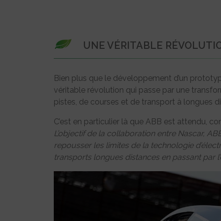
UNE VÉRITABLE RÉVOLUTI
Bien plus que le développement d’un prototype 
véritable révolution qui passe par une transf
pistes, de courses et de transport à longues d
C’est en particulier là que ABB est attendu, c
L’objectif de la collaboration entre Nascar, AB
repousser les limites de la technologie d’élect
transports longues distances en passant par l’e