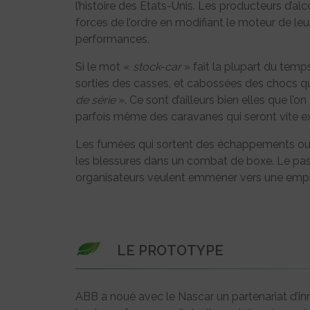
l’histoire des Etats-Unis. Les producteurs d’a
forces de l’ordre en modifiant le moteur de le
performances.
Si le mot «
stock-car
» fait la plupart du temp
sorties des casses, et cabossées des chocs qu’e
de série
». Ce sont d’ailleurs bien elles que l’on
parfois même des caravanes qui seront vite e
Les fumées qui sortent des échappements ou de
les blessures dans un combat de boxe. Le pass
organisateurs veulent emmener vers une empr
LE PROTOTYPE
ABB a noué avec le Nascar un partenariat d’inn