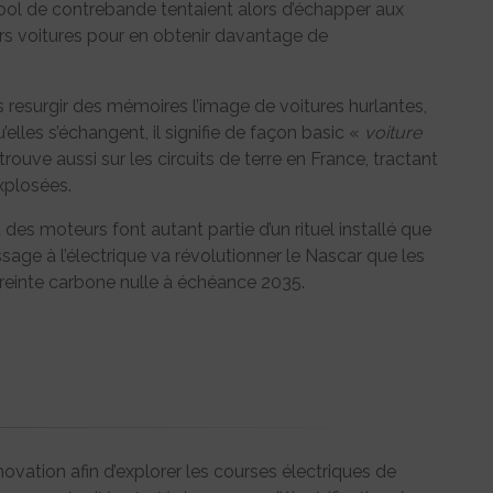
lcool de contrebande tentaient alors d’échapper aux
urs voitures pour en obtenir davantage de
s resurgir des mémoires l’image de voitures hurlantes,
lles s’échangent, il signifie de façon basic «
voiture
 trouve aussi sur les circuits de terre en France, tractant
xplosées.
s moteurs font autant partie d’un rituel installé que
age à l’électrique va révolutionner le Nascar que les
einte carbone nulle à échéance 2035.
ovation afin d’explorer les courses électriques de