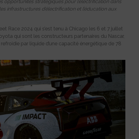
s opportunités stratégiques pour l’électrification dans
s infrastructures d’électrification et l’éducation aux
eet Race 2024 qui s’est tenu à Chicago les 6 et 7 juillet
oyota qui sont les constructeurs partenaires du Nascar,
efroidie par liquide d’une capacité énergétique de 78