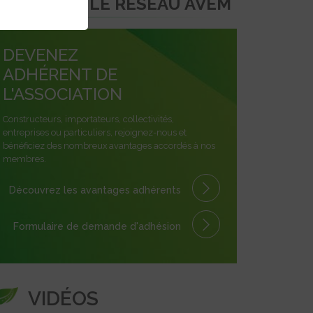
REJOINDRE LE RÉSEAU AVEM
DEVENEZ
ADHÉRENT DE
L'ASSOCIATION
Constructeurs, importateurs, collectivités,
entreprises ou particuliers, rejoignez-nous et
bénéficiez des nombreux avantages accordés à nos
membres.
Découvrez les avantages
adhérents
Formulaire
de demande
d'adhésion
VIDÉOS