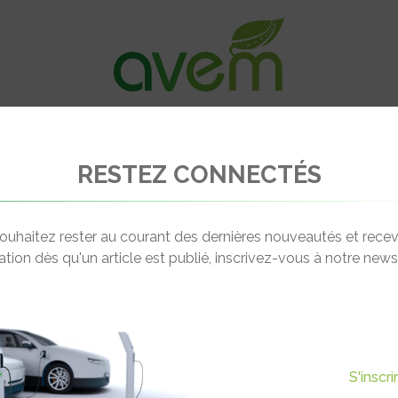
VÉHICULES
RECHARGE
OFFRES D’EM
RESTEZ CONNECTÉS
implique dans l’électrification du stock-car américain Nascar
ouhaitez rester au courant des dernières nouveautés et recev
cation dès qu'un article est publié, inscrivez-vous à notre newsl
Actualité suivante
ÉLECTRIFICATION DU STOCK-
S'inscr