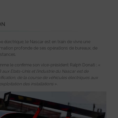
ON
électrique, le Nascar est en train de vivre une
ormation profonde de ses opérations de bureaux, de
istances.
omme le confirme son vice-président Ralph Donati : «
B aux Etats-Unis et l’industrie du Nascar est de
rification, de la course de véhicules électriques aux
xploitation des installations
».