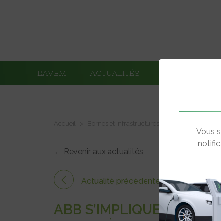
L’AVEM
ACTUALITÉS
ADHÉRENTS
Accueil
Bornes et infrastructures de charge
ABB s’
Vous s
notifi
← Revenir aux actualités
Actualité précédente
ABB S’IMPLIQUE DANS L’