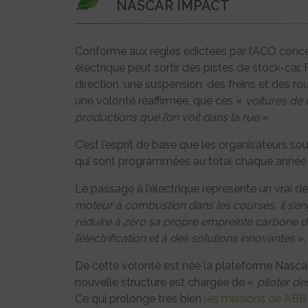
NASCAR IMPACT
Conforme aux règles édictées par l’ACO conce
électrique peut sortir des pistes de stock-car.
direction, une suspension, des freins et des 
une volonté réaffirmée, que ces «
voitures de
productions que l’on voit dans la rue
».
C’est l’esprit de base que les organisateurs so
qui sont programmées au total chaque année d
Le passage à l’électrique représente un vrai déf
moteur à combustion dans les courses, il s’e
réduire à zéro sa propre empreinte carbone dan
l’électrification et à des solutions innovantes
».
De cette volonté est née la plateforme Nasca
nouvelle structure est chargée de «
piloter de
Ce qui prolonge très bien
les missions de ABB