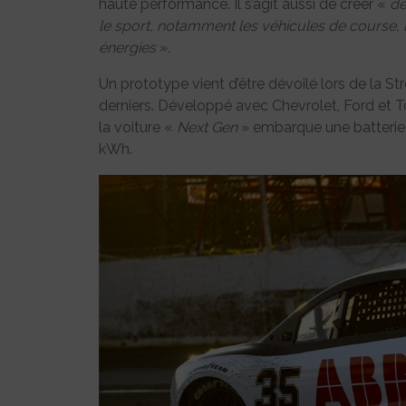
haute performance. Il s’agit aussi de créer «
de
le sport, notamment les véhicules de course, le
énergies
».
Un prototype vient d’être dévoilé lors de la Str
derniers. Développé avec Chevrolet, Ford et T
la voiture «
Next Gen
» embarque une batterie r
kWh.