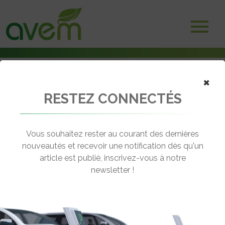
×
RESTEZ CONNECTÉS
Accueil
Assises de l'électro-mobilité
Assises de l’électro-mobilité : Enjeux de la recharge en habitat
collectif
Vous souhaitez rester au courant des dernières
nouveautés et recevoir une notification dès qu'un
← Revenir aux actualités
article est publié, inscrivez-vous à notre
newsletter !
ASSISES DE L’ÉLECTRO-MOBILITÉ :