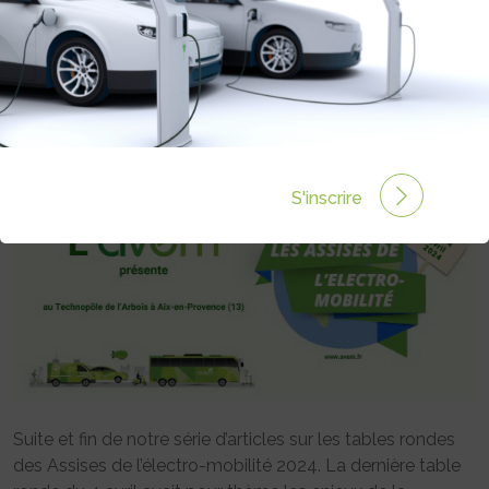
ENJEUX DE LA RECHARGE EN
HABITAT COLLECTIF
Rédigé par Emmanuel Maumon le 03 Mai 2024 à 06:00
0 commentaires
S'inscrire
Suite et fin de notre série d’articles sur les tables rondes
des Assises de l’électro-mobilité 2024. La dernière table