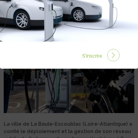
BORNES DE RECHARGE DE LA
BAULE-ESCOUBLAC
Rédigé par Camille LEHOUX le 30 Jan 2024 à 14:00
0
commentaires
S'inscrire
La ville de La Baule-Escoublac (Loire-Atlantique) a
confié le déploiement et la gestion de son réseau