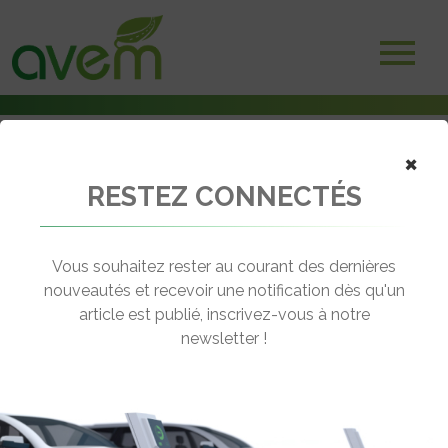
×
RESTEZ CONNECTÉS
Accueil
Bornes et infrastructures de charge
Déploiement du réseau de bornes de recharge de La Baule-
Escoublac
Vous souhaitez rester au courant des dernières
nouveautés et recevoir une notification dès qu'un
← Revenir aux actualités
article est publié, inscrivez-vous à notre
newsletter !
DÉPLOIEMENT DU RÉSEAU DE