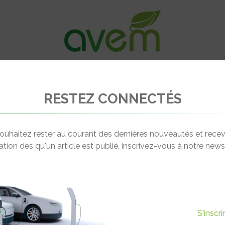
VÉHICULES
RECHARGE
OFFRES D’EM
RESTEZ CONNECTÉS
mobility veut simplifier la recharge avec la solution Vourity
ouhaitez rester au courant des dernières nouveautés et recev
cation dès qu'un article est publié, inscrivez-vous à notre newsl
Actualité suivante
IMPLIFIER LA RECHARGE AVEC
S'inscr