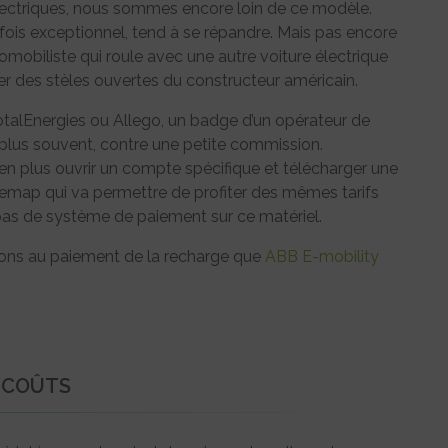
lectriques, nous sommes encore loin de ce modèle.
refois exceptionnel, tend à se répandre. Mais pas encore
omobiliste qui roule avec une autre voiture électrique
ter des stèles ouvertes du constructeur américain.
otalEnergies ou Allego, un badge d’un opérateur de
plus souvent, contre une petite commission.
 en plus ouvrir un compte spécifique et télécharger une
rgemap qui va permettre de profiter des mêmes tarifs
 a pas de système de paiement sur ce matériel.
tions au paiement de la recharge que
ABB E-mobility
 COÛTS