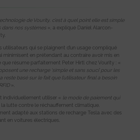
chnologie de Vourity, c’est à quel point elle est simple
ons dans nos systèmes
», a expliqué Daniel Alarcon-
ty.
s utilisateurs qui se plaignent d’un usage compliqué
i minimisent en prétendant au contraire avoir mis en
e que résume parfaitement Peter Hirtl chez Vourity : «
posent une recharge ‘simple et sans souci’ pour les
reste basé sur le fait que l’utilisateur final a besoin
 RFID
».
t individuellement utiliser «
le mode de paiement qui
r la lutte contre le réchauffement climatique.
ement adapté aux stations de recharge Tesla avec des
nt en voitures électriques.