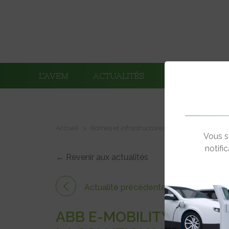
L’AVEM
ACTUALITÉS
ADHÉRENTS
Accueil
Bornes et infrastructures de charge
ABB E-
Vous s
notifi
← Revenir aux actualités
Actualité précédente
ABB E-MOBILITY VEUT S