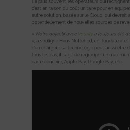
Le plus souvent, les opérateurs qui rechignent
c’est en raison du coût unitaire pour en équi
autre solution, basée sur le Cloud, qui devrait 
potentiellement de nouvelles sources de reve
«
Notre objectif avec
Vourity
a toujours été d’
», a souligné Hans Nottehed, co-fondateur et 
d’un chargeur, sa technologie peut aussi être 
tous les cas, il s’agit de regrouper un maxim
carte bancaire, Apple Pay, Google Pay, etc.