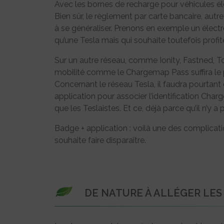
Avec les bornes de recharge pour véhicules é
Bien sûr, le règlement par carte bancaire, aut
à se généraliser. Prenons en exemple un électr
qu’une Tesla mais qui souhaite toutefois profi
Sur un autre réseau, comme Ionity, Fastned, T
mobilité comme le Chargemap Pass suffira le 
Concernant le réseau Tesla, il faudra pourtant
application pour associer l’identification Cha
que les Teslaistes. Et ce, déjà parce qu’il n’y
Badge + application : voilà une des complica
souhaite faire disparaître.
DE NATURE À ALLÉGER LES