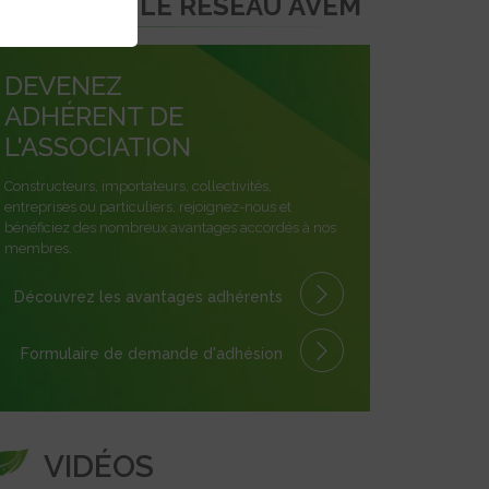
REJOINDRE LE RÉSEAU AVEM
DEVENEZ
ADHÉRENT DE
L'ASSOCIATION
Constructeurs, importateurs, collectivités,
entreprises ou particuliers, rejoignez-nous et
bénéficiez des nombreux avantages accordés à nos
membres.
Découvrez les avantages
adhérents
Formulaire
de demande
d'adhésion
VIDÉOS