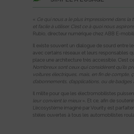
«
Ce qui nous a le plus impressionné dans la te
et facile à utiliser. C’est ce à quoi nous aspir
Rubio, directeur numérique chez ABB E-mobili
Il existe souvent un dialogue de sourd entre le
avec certains réseaux et leurs responsables qu
place une architecture très accessible. C’est c
Nombreux sont ceux qui considèrent qu’ils pro
voitures électriques, mais, en fin de compte, ça 
d’abonnements, d’applications, ou de badges
Il milite pour que les électromobilistes puissen
leur convient le mieux
». Et ce, afin de souteni
L’écosystème imaginé par Vourity est parfait
stèles ouvertes à tous les automobilistes roula