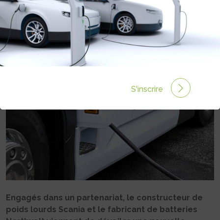
MILLION DE KM AVEC LA MÊME
BATTERIE
Rédigé par Philippe Schwoerer le 21 Avr 2023 à 06:00
0 commentaires
S'inscrire
Engagés dans un partenariat, le constructeur de
poids lourds Scania et le fabricant de batteries