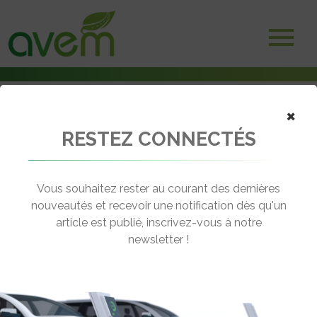
×
RESTEZ CONNECTÉS
Accueil
Batteries et stockage d'énergie
Camions électriques Scania : 1,5 million de km avec la même
batterie
Vous souhaitez rester au courant des dernières
nouveautés et recevoir une notification dès qu'un
← Revenir aux actualités
article est publié, inscrivez-vous à notre
newsletter !
CAMIONS ÉLECTRIQUES SCANIA : 1,5