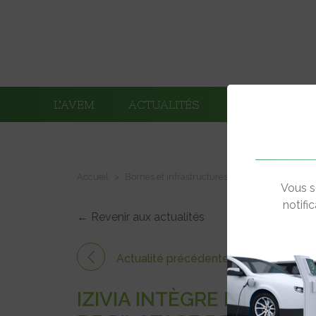
L’AVEM
ACTUALITÉS
ADHÉRENTS
Accueil
Bornes et infrastructures de charge
IZIVIA
Vous s
notifi
← Revenir aux actualités
Actualité précédente
IZIVIA INTÈGRE LE SIGN