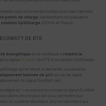
, du fait d’une puissance souscrite d’électricité
présente sous la forme d’un boîtier posé dans l’armoire
00 points de charge
, représentant une puissance
a solution OptiCharge
d’IZIVIA en France.
’ECOWATT DE RTE
été énergétique
et de contribuer à
réduire le
gré le signal
EcoWatt
de RTE à sa solution OptiCharge.
OptiCharge qui en feront la demande, la puissance
tiquement baissée de 50%
en cas de signal
ablissement du signal EcoWatt vert.
 souligne qu’
« en prenant en compte le signal EcoWatt
nous allons encore plus loin pour permettre que
uation du système électrique, tout en répondant aux