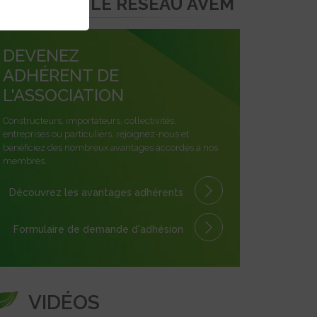
REJOINDRE LE RÉSEAU AVEM
DEVENEZ
ADHÉRENT DE
L'ASSOCIATION
Constructeurs, importateurs, collectivités,
entreprises ou particuliers, rejoignez-nous et
bénéficiez des nombreux avantages accordés à nos
membres.
Découvrez les avantages
adhérents
Formulaire
de demande
d'adhésion
VIDÉOS