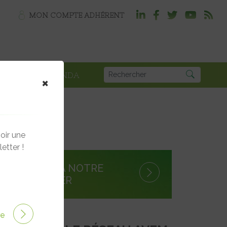
MON COMPTE ADHÉRENT
PLOI
AGENDA
×
oir une
etter !
S'INSCRIRE À NOTRE
NEWSLETTER
ire