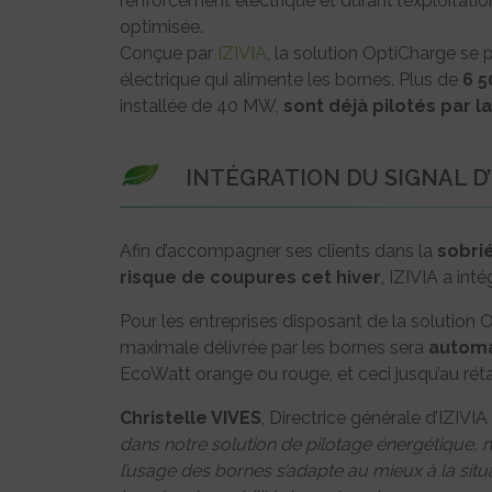
renforcement électrique et durant l’exploitation
optimisée.
Conçue par
IZIVIA
, la solution OptiCharge se 
électrique qui alimente les bornes. Plus de
6 5
installée de 40 MW,
sont déjà pilotés par l
INTÉGRATION DU SIGNAL D
Afin d’accompagner ses clients dans la
sobri
risque de coupures cet hiver
, IZIVIA a inté
Pour les entreprises disposant de la solution 
maximale délivrée par les bornes sera
automa
EcoWatt orange ou rouge, et ceci jusqu’au rét
Christelle VIVES
, Directrice générale d’IZIVIA
dans notre solution de pilotage énergétique, 
l’usage des bornes s’adapte au mieux à la sit