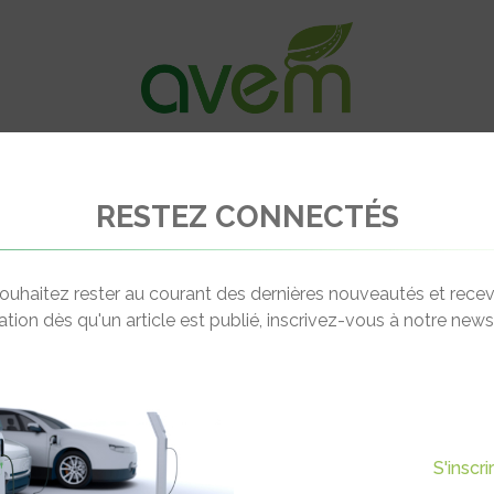
VÉHICULES
RECHARGE
OFFRES D’EM
RESTEZ CONNECTÉS
 intègre le signal EcoWatt à sa solution de pilotage de bornes
ouhaitez rester au courant des dernières nouveautés et recev
cation dès qu'un article est publié, inscrivez-vous à notre newsl
Actualité suivante
AL ECOWATT À SA SOLUTION
S'inscr