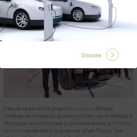
Rédigé par Emmanuel Maumon le 20 Oct 2022 à 09:25
0 commentaires
S'inscrire
Dans le cadre de son projet
Renaulution
, Renault
continue de revisiter sa glorieuse histoire. Après Renault 5
Prototype, le constructeur a créé l’événement au
Mondial
de l’Auto
en dévoilant le show-car 4Ever Trophy. Une