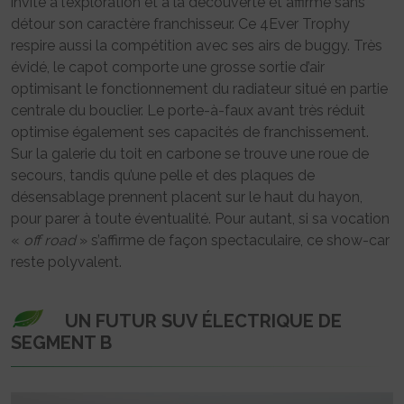
invite à l’exploration et à la découverte et affirme sans
détour son caractère franchisseur. Ce 4Ever Trophy
respire aussi la compétition avec ses airs de buggy. Très
évidé, le capot comporte une grosse sortie d’air
optimisant le fonctionnement du radiateur situé en partie
centrale du bouclier. Le porte-à-faux avant très réduit
optimise également ses capacités de franchissement.
Sur la galerie du toit en carbone se trouve une roue de
secours, tandis qu’une pelle et des plaques de
désensablage prennent placent sur le haut du hayon,
pour parer à toute éventualité. Pour autant, si sa vocation
«
off road
» s’affirme de façon spectaculaire, ce show-car
reste polyvalent.
UN FUTUR SUV ÉLECTRIQUE DE
SEGMENT B