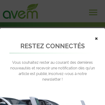
×
RESTEZ CONNECTÉS
Accueil
Salons et Manifestations
Renault électrise sa mythique 4L
Vous souhaitez rester au courant des dernières
← Revenir aux actualités
nouveautés et recevoir une notification dès qu'un
article est publié, inscrivez-vous à notre
newsletter !
RENAULT ÉLECTRISE SA MYTHIQUE
4L