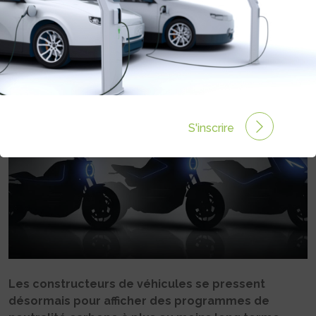
DEUX-ROUES ÉLECTRIQUES AU
MOINS POUR 2025
Rédigé par Philippe Schwoerer le 20 Sep 2022 à 11:06
0 commentaires
S'inscrire
Les constructeurs de véhicules se pressent
désormais pour afficher des programmes de