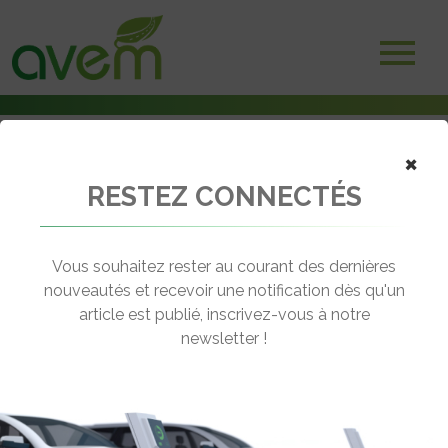
×
RESTEZ CONNECTÉS
Accueil
Scooters et motos électriques
Honda prépare la sortie de 10 deux-roues électriques au moins pour
2025
Vous souhaitez rester au courant des dernières
nouveautés et recevoir une notification dès qu'un
← Revenir aux actualités
article est publié, inscrivez-vous à notre
newsletter !
HONDA PRÉPARE LA SORTIE DE 10