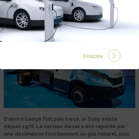
H2 ?
Rédigé par Philippe Schwoerer le 21 Sep 2022 à 06:00
1 commentaires
S'inscrire
D’abord badgé Fiat puis Iveco, le Daily existe
depuis 1978. La version diesel a été rejointe par
une déclinaison fonctionnant au gaz naturel, puis