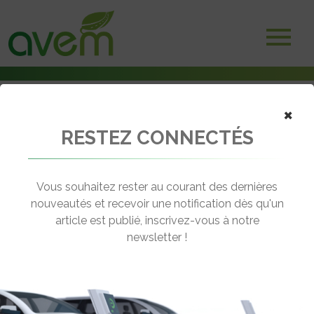
×
RESTEZ CONNECTÉS
Accueil
Utilitaires électriques
L’Iveco eDaily, vous le préférez électrique à batterie ou à PAC H2 ?
Vous souhaitez rester au courant des dernières
← Revenir aux actualités
nouveautés et recevoir une notification dès qu'un
article est publié, inscrivez-vous à notre
newsletter !
L’IVECO EDAILY, VOUS LE PRÉFÉREZ
ÉLECTRIQUE À BATTERIE OU À PAC