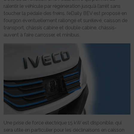
ralentir le véhicule par régénération jusqu’à l’arrêt sans
toucher la pédale des freins, l’eDaily BEV est proposé en
fourgon éventuellement rallongé et surélevé, caisson de
transport, châssis cabine et double cabine, châssis-
auvent à faire carrosser, et minibus.
Une prise de force électrique 15 kW est disponible, qui
sera utile en particulier pour les déclinaisons en caisson