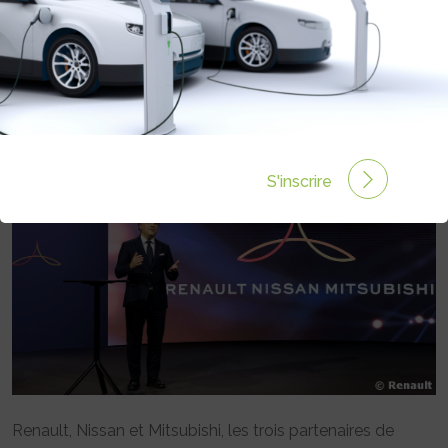
DANS L’ÉLECTRIFICATION POUR
L’ALLIANCE RENAULT-NISSAN-
MITSUBISHI
Rédigé par Emmanuel Maumon le 29 Jan 2022 à 06:00
0 commentaires
S'inscrire
Renault, Nissan et Mitsubishi, les trois partenaires de