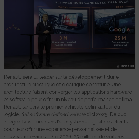
Renault sera lui leader sur le développement d’une
architecture électrique et électrique commune. Une
architecture faisant converger les applications hardware
et software pour offrir un niveau de performance optimal.
Renault lancera le premier véhicule défini autour du
logiciel
full software defined vehicle
d’ici 2025. De quoi
intégrer la voiture dans l’écosystème digital des clients
pour leur offrir une expérience personnalisée et de
nouveaux services. D’ici 2026, 25 millions de voitures