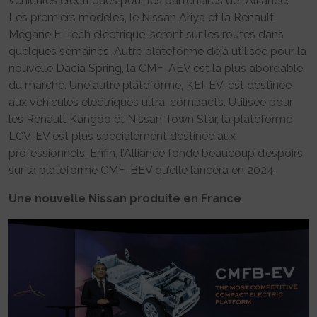
véhicules électriques pour les partenaires de l’Alliance.
Les premiers modèles, le Nissan Ariya et la Renault
Mégane E-Tech électrique, seront sur les routes dans
quelques semaines. Autre plateforme déjà utilisée pour la
nouvelle Dacia Spring, la CMF-AEV est la plus abordable
du marché. Une autre plateforme, KEI-EV, est destinée
aux véhicules électriques ultra-compacts. Utilisée pour
les Renault Kangoo et Nissan Town Star, la plateforme
LCV-EV est plus spécialement destinée aux
professionnels. Enfin, l’Alliance fonde beaucoup d’espoirs
sur la plateforme CMF-BEV qu’elle lancera en 2024.
Une nouvelle Nissan produite en France