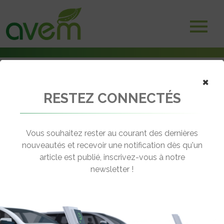
×
RESTEZ CONNECTÉS
Accueil
Scooters et motos électriques
Noil convertit à l’électrique en 48 heures les deux-roues thermiques
Vous souhaitez rester au courant des dernières
← Revenir aux actualités
nouveautés et recevoir une notification dès qu'un
article est publié, inscrivez-vous à notre
newsletter !
NOIL CONVERTIT À L’ÉLECTRIQUE EN
48 HEURES LES DEUX-ROUES