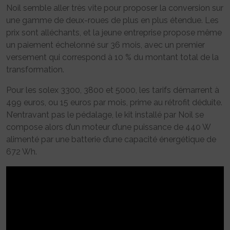
Noil semble aller très vite pour proposer la conversion sur
une gamme de deux-roues de plus en plus étendue. Les
prix sont alléchants, et la jeune entreprise propose même
un paiement échelonné sur 36 mois, avec un premier
versement qui correspond à 10 % du montant total de la
transformation.
Pour les solex 3300, 3800 et 5000, les tarifs démarrent à
499 euros, ou 15 euros par mois, prime au rétrofit déduite.
N’entravant pas le pédalage, le kit installé par Noil se
compose alors d’un moteur d’une puissance de 440 W
alimenté par une batterie d’une capacité énergétique de
672 Wh.
On peut ainsi espérer de l’engin converti une autonomie
de l’ordre de 30 kilomètres, et une vitesse de pointe de 32
km/h. La batterie lithium-ion amovible, fixée au niveau de
porte-bagage, se recharge à 100% en 4h30.