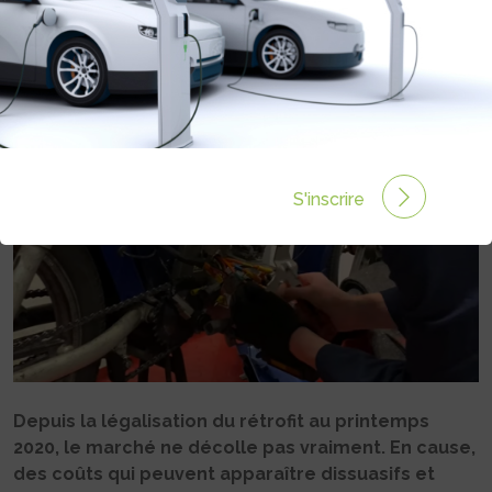
THERMIQUES
Rédigé par Philippe Schwoerer le 26 Mai 2021 à 14:41
7
commentaires
S'inscrire
Depuis la légalisation du rétrofit au printemps
2020, le marché ne décolle pas vraiment. En cause,
des coûts qui peuvent apparaître dissuasifs et