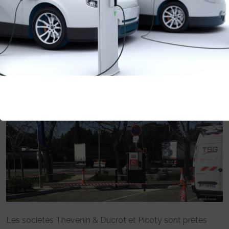
AUTOROUTES FRANÇAISES
S’ÉQUIPENT EN BORNES DE
RECHARGE RAPIDE
Rédigé par Communication de l'adhérent le 26 Mai 2021 à 13:19
0 commentaires
Les sociétés Thevenin & Ducrot et Picoty sont prêtes