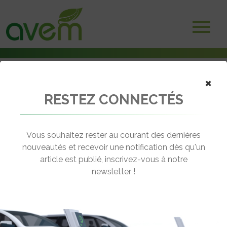
×
RESTEZ CONNECTÉS
Accueil
Voitures électriques
Hyundai Ioniq 5 : une gamme avec 3 niveaux de finition
Vous souhaitez rester au courant des dernières
← Revenir aux actualités
nouveautés et recevoir une notification dès qu'un
article est publié, inscrivez-vous à notre
newsletter !
HYUNDAI IONIQ 5 : UNE GAMME
AVEC 3 NIVEAUX DE FINITION