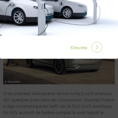
Rédigé par Emmanuel Maumon le 20 Mai 2021 à 10:00
0 commentaires
S'inscrire
Si les premiers exemplaires de son Ioniq 5 sont attendus
d’ici quelques jours dans les concessions, Hyundai France
a déjà communiqué les tarifs de ce SUV 100% électrique.
Un SUV au profil de berline compacte avec lequel le