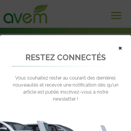
×
RESTEZ CONNECTÉS
Accueil
Bornes et infrastructures de charge
EG Group installe 11 chargeurs rapides EVBox sur les autoroutes
Vous souhaitez rester au courant des dernières
← Revenir aux actualités
nouveautés et recevoir une notification dès qu'un
article est publié, inscrivez-vous à notre
newsletter !
EG GROUP INSTALLE 11 CHARGEURS
RAPIDES EVBOX SUR LES