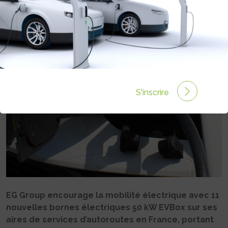
AUTOROUTES
Rédigé par Philippe Schwoerer le 18 Mai 2021 à 16:34
0 commentaires
S'inscrire
EG Group encourage la mobilité électrique avec 11
nouvelles bornes électriques 50 kW EVBox sur ses
aires de services d’autoroutes en France, portant