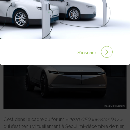
ÉLECTRIQUES, HYDROGÈNE,
AUTONOMES, AÉRIENS
Rédigé par Philippe Schwoerer le 28 Déc 2020 à 00:00
0 commentaires
S'inscrire
C’est dans le cadre du forum
« 2020 CEO Investor Day »
qui s’est tenu virtuellement à Séoul mi-décembre dernier,