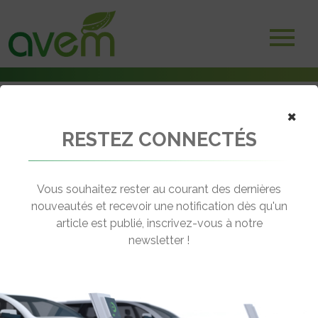
×
RESTEZ CONNECTÉS
Accueil
Voitures électriques
Hyundai 2025. Des véhicules électriques, hydrogène, autonomes,
aériens
Vous souhaitez rester au courant des dernières
nouveautés et recevoir une notification dès qu'un
← Revenir aux actualités
article est publié, inscrivez-vous à notre
newsletter !
HYUNDAI 2025. DES VÉHICULES