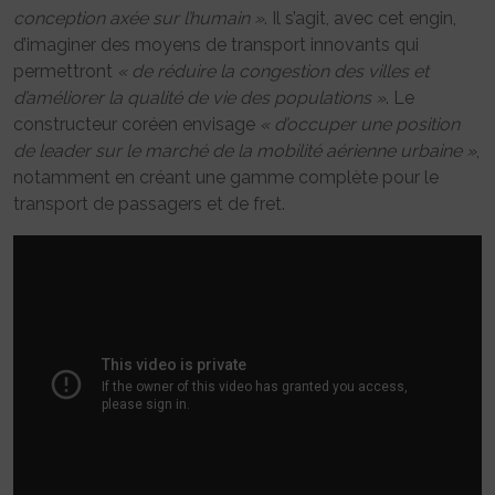
conception axée sur l’humain »
. Il s’agit, avec cet engin,
d’imaginer des moyens de transport innovants qui
permettront
« de réduire la congestion des villes et
d’améliorer la qualité de vie des populations »
. Le
constructeur coréen envisage
« d’occuper une position
de leader sur le marché de la mobilité aérienne urbaine »
,
notamment en créant une gamme complète pour le
transport de passagers et de fret.