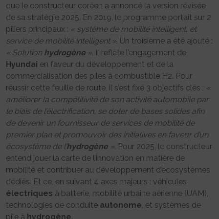
que le constructeur coréen a annoncé la version révisée
de sa stratégie 2025. En 2019, le programme portait sur 2
piliers principaux :
« système de mobilité intelligent, et
service de mobilité intelligent »
. Un troisième a été ajouté :
« Solution
hydrogène
»
. Il reflète l’engagement de
Hyundai
en faveur du développement et de la
commercialisation des piles à combustible H2. Pour
réussir cette feuille de route, il s’est fixé 3 objectifs clés :
«
améliorer la compétitivité de son activité automobile par
le biais de l’électrification, se doter de bases solides afin
de devenir un fournisseur de services de mobilité de
premier plan et promouvoir des initiatives en faveur d’un
écosystème de l’
hydrogène
»
. Pour 2025, le constructeur
entend jouer la carte de l’innovation en matière de
mobilité et contribuer au développement d’écosystèmes
dédiés. Et ce, en suivant 4 axes majeurs : véhicules
électriques
à batterie, mobilité urbaine aérienne (UAM),
technologies de conduite
autonome
, et systèmes de
pile à
hydrogène
.