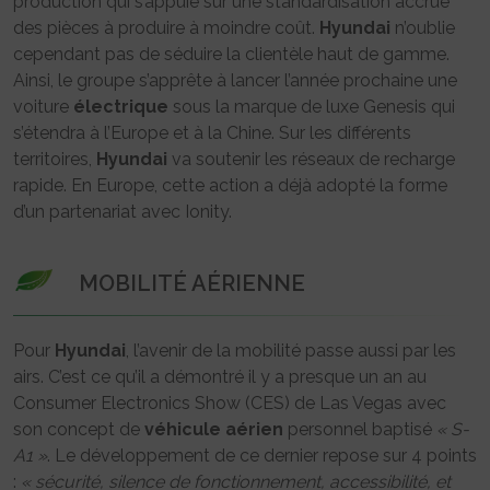
production qui s’appuie sur une standardisation accrue
des pièces à produire à moindre coût.
Hyundai
n’oublie
cependant pas de séduire la clientèle haut de gamme.
Ainsi, le groupe s’apprête à lancer l’année prochaine une
voiture
électrique
sous la marque de luxe Genesis qui
s’étendra à l’Europe et à la Chine. Sur les différents
territoires,
Hyundai
va soutenir les réseaux de recharge
rapide. En Europe, cette action a déjà adopté la forme
d’un partenariat avec Ionity.
MOBILITÉ AÉRIENNE
Pour
Hyundai
, l’avenir de la mobilité passe aussi par les
airs. C’est ce qu’il a démontré il y a presque un an au
Consumer Electronics Show (CES) de Las Vegas avec
son concept de
véhicule
aérien
personnel baptisé
« S-
A1 »
. Le développement de ce dernier repose sur 4 points
:
« sécurité, silence de fonctionnement, accessibilité, et