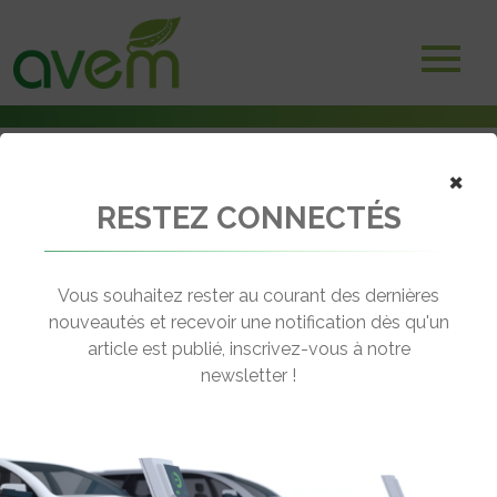
×
RESTEZ CONNECTÉS
Accueil
Voitures électriques
Kia : Partir en vacances avec une voiture électrique, c’est possible !
Vous souhaitez rester au courant des dernières
← Revenir aux actualités
nouveautés et recevoir une notification dès qu'un
article est publié, inscrivez-vous à notre
newsletter !
KIA : PARTIR EN VACANCES AVEC
UNE VOITURE ÉLECTRIQUE, C’EST