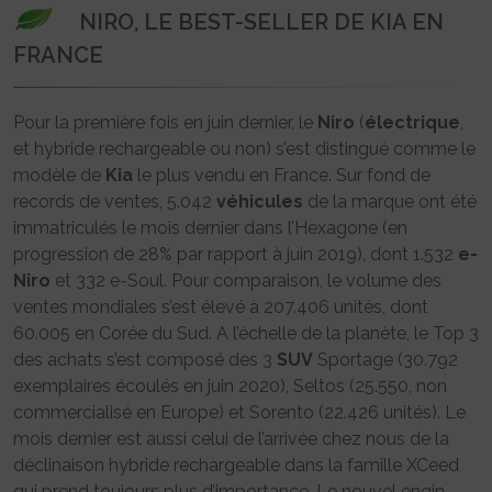
NIRO, LE BEST-SELLER DE KIA EN
FRANCE
Pour la première fois en juin dernier, le
Niro
(
électrique
,
et hybride rechargeable ou non) s’est distingué comme le
modèle de
Kia
le plus vendu en France. Sur fond de
records de ventes, 5.042
véhicules
de la marque ont été
immatriculés le mois dernier dans l’Hexagone (en
progression de 28% par rapport à juin 2019), dont 1.532
e-
Niro
et 332 e-Soul. Pour comparaison, le volume des
ventes mondiales s’est élevé à 207.406 unités, dont
60.005 en Corée du Sud. A l’échelle de la planète, le Top 3
des achats s’est composé des 3
SUV
Sportage (30.792
exemplaires écoulés en juin 2020), Seltos (25.550, non
commercialisé en Europe) et Sorento (22.426 unités). Le
mois dernier est aussi celui de l’arrivée chez nous de la
déclinaison hybride rechargeable dans la famille XCeed
qui prend toujours plus d’importance. Le nouvel engin