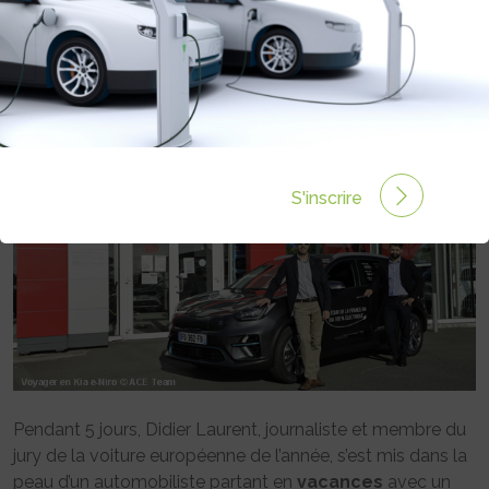
POSSIBLE !
Rédigé par Philippe Schwoerer le 15 Juil 2020 à 00:00
0 commentaires
S'inscrire
Pendant 5 jours, Didier Laurent, journaliste et membre du
jury de la voiture européenne de l’année, s’est mis dans la
peau d’un automobiliste partant en
vacances
avec un