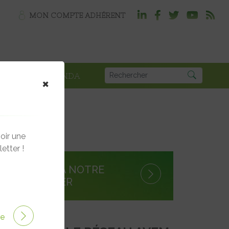
MON COMPTE ADHÉRENT
PLOI
AGENDA
×
oir une
etter !
S'INSCRIRE À NOTRE
NEWSLETTER
ire