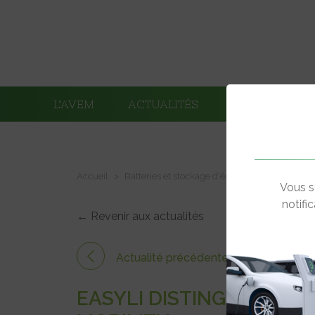
L’AVEM
ACTUALITÉS
ADHÉRENTS
Accueil
Batteries et stockage d'énergie
EasyLi dis
Vous s
notifi
← Revenir aux actualités
Actualité précédente
EASYLI DISTINGUÉE AU