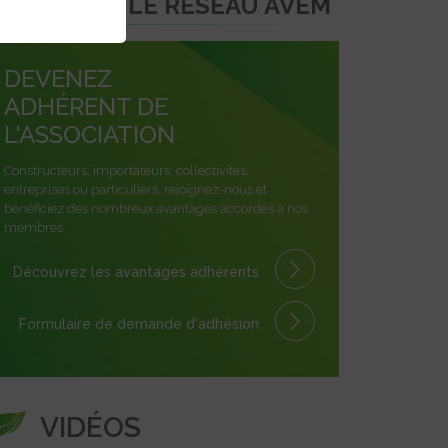
REJOINDRE LE RÉSEAU AVEM
DEVENEZ
ADHÉRENT DE
L'ASSOCIATION
Constructeurs, importateurs, collectivités,
entreprises ou particuliers, rejoignez-nous et
bénéficiez des nombreux avantages accordés à nos
membres.
Découvrez les avantages
adhérents
Formulaire
de demande
d'adhésion
VIDÉOS