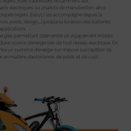
es légers. Elles s’adressent notamment aux
karts électriques ou chariots de manutention, ainsi
ctriques légers. EasyLi les accompagne depuis la
ce, poids, design,…) jusqu’à la livraison des batteries
pplications.
nergies permettant d’alimenter un équipement mobile
une source d’énergie loin de tout réseau électrique. En
nira un système d’énergie sur-mesure susceptible de
eur en matière d’autonomie, de poids et de coût.