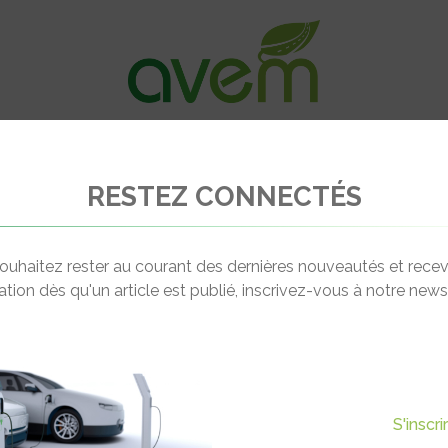
VÉHICULES
RECHARGE
OFFRES D’EM
RESTEZ CONNECTÉS
tinguée au Forum Energy for Smart Mobility
ouhaitez rester au courant des dernières nouveautés et recev
cation dès qu'un article est publié, inscrivez-vous à notre newsl
Actualité suivante
 FORUM ENERGY FOR SMART
S'inscr