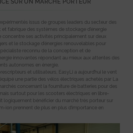
NCE SUR UN MARCHÉ PORTEUR
xpérimentés issus de groupes leaders du secteur des
t et fabrique des systèmes de stockage d’énergie
ise concentre ses activités principalement sur deux
gers et le stockage d’énergies renouvelables pour
spécialiste reconnu de la conception et de
’énergie innovantes répondant au mieux aux attentes des
ments autonomes en énergie.
scripteurs et utilisateurs, EasyLi a aujourd’hui le vent
quipé une partie des vélos électriques achetés par La
marchés concernant la fourniture de batteries pour des
is surtout pour les scooters électriques en libre-
ait logiquement bénéficier du marché très porteur sur
um-ion prennent de plus en plus d’importance en