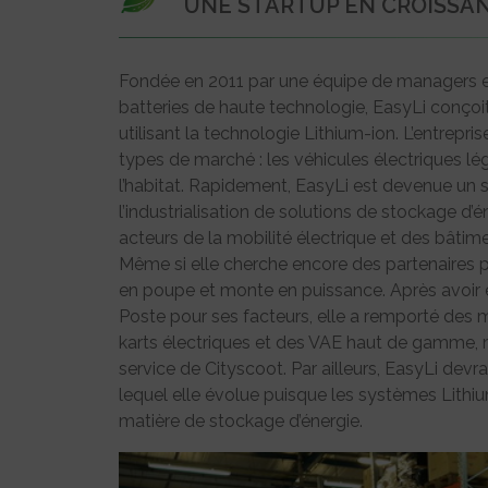
UNE STARTUP EN CROISSA
Fondée en 2011 par une équipe de managers e
batteries de haute technologie, EasyLi conçoi
utilisant la technologie Lithium-ion. L’entrepr
types de marché : les véhicules électriques lé
l’habitat. Rapidement, EasyLi est devenue un 
l’industrialisation de solutions de stockage d
acteurs de la mobilité électrique et des bâti
Même si elle cherche encore des partenaires pre
en poupe et monte en puissance. Après avoir é
Poste pour ses facteurs, elle a remporté des 
karts électriques et des VAE haut de gamme, ma
service de Cityscoot. Par ailleurs, EasyLi devr
lequel elle évolue puisque les systèmes Lithi
matière de stockage d’énergie.