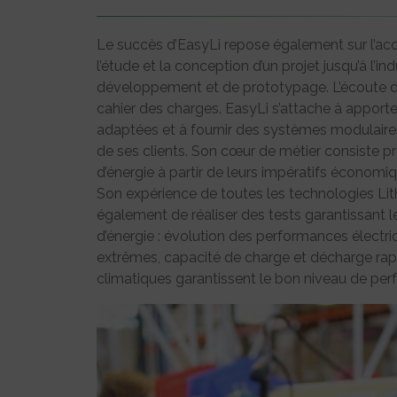
Le succès d’EasyLi repose également sur l’ac
l’étude et la conception d’un projet jusqu’à l’i
développement et de prototypage. L’écoute de
cahier des charges. EasyLi s’attache à apport
adaptées et à fournir des systèmes modulaires
de ses clients. Son cœur de métier consiste p
d’énergie à partir de leurs impératifs économi
Son expérience de toutes les technologies L
également de réaliser des tests garantissant
d’énergie : évolution des performances élect
extrêmes, capacité de charge et décharge rap
climatiques garantissent le bon niveau de per