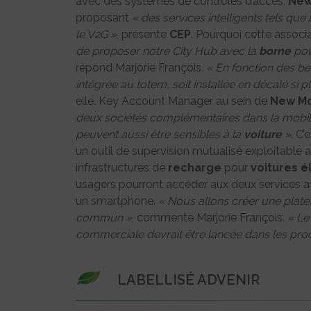
avec des systèmes de contrôles d’accès,
New
proposant
« des services intelligents tels que
le V2G »
, présente
CEP
. Pourquoi cette associ
de proposer notre City Hub avec la
borne
po
répond Marjorie François.
« En fonction des bes
intégrée au totem, soit installée en décalé si 
elle. Key Account Manager au sein de
New Mo
deux sociétés complémentaires dans la mobil
peuvent aussi être sensibles à la
voiture
»
. C’
un outil de supervision mutualisé exploitable 
infrastructures de
recharge
pour
voitures
é
usagers pourront accéder aux deux services a
un smartphone.
« Nous allons créer une plate
commun »
, commente Marjorie François.
« Le
commerciale devrait être lancée dans les pro
LABELLISÉ ADVENIR