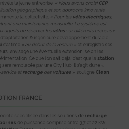
, révèle la jeune entreprise.
« Nous avons choisi
CEP
 situation géographique et son approche innovante
ommente la collectivité.
« Pour les
vélos
électriques
,
ncluant une maintenance mensuelle. Le système est
ux agents de réserver les
vélos
sur différents créneaux
ice d’exploitation & ingénieure développement durable
qui s’estime
« au début de l’aventure »
et enregistre ses
teurs, envisage une éventuelle extension, selon les
imentation. Ce que l’on sait déjà, c’est que la
station
g sera remplacée par une City Hub. Il s’agit d’une
«
-service et
recharge
des
voitures
»
, souligne
Clean
OTION FRANCE
ociété spécialisée dans les solutions de
recharge
bornes
de puissance comprise entre 3,7 et 22 kW,