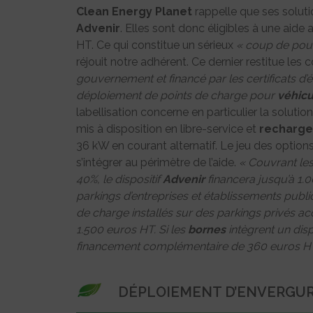
Clean Energy Planet
rappelle que ses soluti
Advenir
. Elles sont donc éligibles à une aide
HT. Ce qui constitue un sérieux
« coup de pouc
réjouit notre adhérent. Ce dernier restitue les 
gouvernement et financé par les certificats d’
déploiement de points de charge pour
véhicu
labellisation concerne en particulier la solut
mis à disposition en libre-service et
recharge
36 kW en courant alternatif. Le jeu des option
s’intégrer au périmètre de l’aide.
« Couvrant les 
40%, le dispositif
Advenir
financera jusqu’à 1.0
parkings d’entreprises et établissements public
de charge installés sur des parkings privés ac
1.500 euros HT. Si les
bornes
intègrent un disp
financement complémentaire de 360 euros H
DÉPLOIEMENT D’ENVERGU