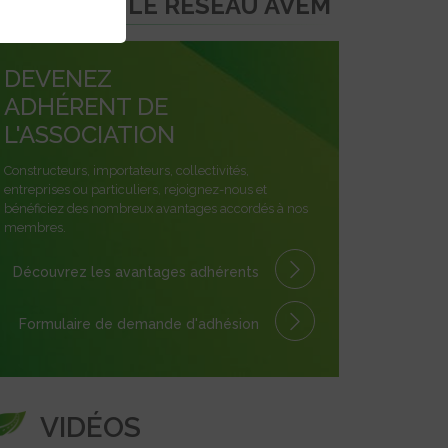
REJOINDRE LE RÉSEAU AVEM
DEVENEZ
ADHÉRENT DE
L'ASSOCIATION
Constructeurs, importateurs, collectivités,
entreprises ou particuliers, rejoignez-nous et
bénéficiez des nombreux avantages accordés à nos
membres.
Découvrez les avantages
adhérents
Formulaire
de demande
d'adhésion
VIDÉOS