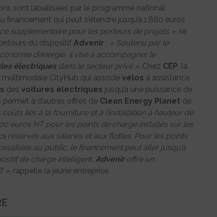
ons sont labellisées par le programme national
 au financement qui peut s’étendre jusqu’à 1.860 euros
e supplémentaire pour les porteurs de projets »
, se
contours du dispositif
Advenir
:
« Soutenu par le
économie d’énergie, il vise à accompagner le
les
électriques
dans le secteur privé »
. Chez
CEP
, la
ion multimodale CityHub qui associe
vélos
à assistance
s
des
voitures
électriques
jusqu’à une puissance de
s permet à d’autres offres de
Clean Energy Planet
de
coûts liés à la fourniture et à l’installation à hauteur de
00 euros HT pour les points de charge installés sur les
s réservés aux salariés et aux flottes. Pour les points
cessibles au public, le financement peut aller jusqu’à
ositif de charge intelligent,
Advenir
offre un
T »
, rappelle la jeune entreprise.
RE