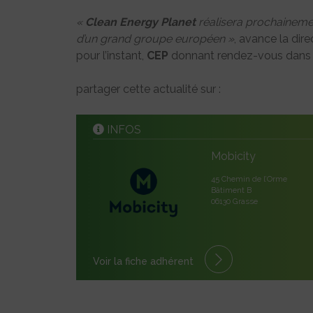
«
Clean Energy Planet
réalisera prochainemen
d’un grand groupe européen »
, avance la di
pour l’instant,
CEP
donnant rendez-vous dan
partager cette actualité sur :
INFOS
Mobicity
45 Chemin de l’Orme
Bâtiment B
06130 Grasse
Voir la fiche adhérent