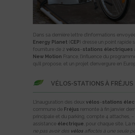
Dans sa dernière lettre d’informations envoyée a
Energy Planet
(
CEP
) dresse un point rapide s
fourniture de 2
vélos
–
stations
électriques
New Motion
France, l’influence du programm
qu’il propose, et un projet d’envergure en Euro
VÉLOS-STATIONS À FRÉJUS
L’inauguration des deux
vélos
–
stations
élec
commune de
Fréjus
remonte à fin janvier dern
principale et du parking, compte 4 attaches, 
assistance
électrique
, pour chaque site. La 
ne pas avoir des
vélos
affectés à une seule p