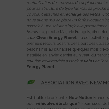
mutualisation des moyens de déplacement »
pour sa structure de type familial, sa proche
couplant attaches et
recharge
des
vélos
»
, c
nous avons mis en place un forfait location i
associé à une solution logicielle permettant a
horaires »
, précise Marjorie François, directr
chez
Clean Energy Planet
. La collectivité, 
premiers retours positifs de la part des utilisa
besoins mis au jour après quelques mois d’expér
installée en janvier dernier au niveau du parkin
solution multimodale associant
vélos
en libre
Energy Planet
.
ASSOCIATION AVEC NEW M
Est-il utile de présenter
New Motion
France, s
pour
véhicules
électrique
? Fournisseur de