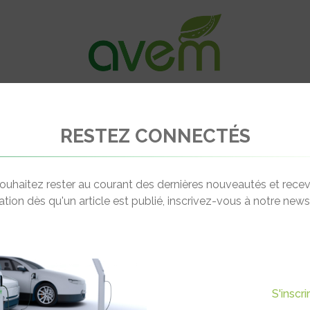
VÉHICULES
RECHARGE
OFFRES D’EM
RESTEZ CONNECTÉS
y Planet pour le premier trimestre 2018
ouhaitez rester au courant des dernières nouveautés et recev
cation dès qu'un article est publié, inscrivez-vous à notre newsl
Actualité suivante
ERGY PLANET POUR LE
S'inscr