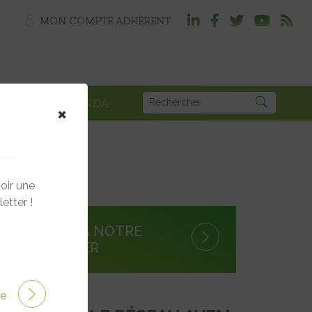
MON COMPTE ADHÉRENT
PLOI
AGENDA
×
oir une
etter !
S'INSCRIRE À NOTRE
NEWSLETTER
ire