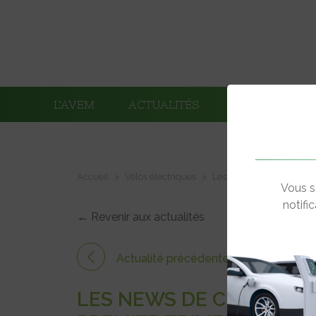
L’AVEM
ACTUALITÉS
ADHÉRENTS
Accueil
Vélos électriques
Les news de Clean Energ
Vous s
notifi
← Revenir aux actualités
Actualité précédente
LES NEWS DE CLEAN EN