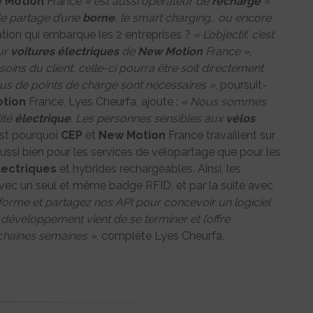
 Motion
France
« est aussi opérateur de
recharge
»
 le partage d’une
borne
, le smart charging… ou encore
ation qui embarque les 2 entreprises ?
« L’objectif, c’est
ur
voitures
électriques
de
New Motion
France »
,
oins du client, celle-ci pourra être soit directement
plus de points de charge sont nécessaires »
, poursuit-
tion
France, Lyes Cheurfa, ajoute :
« Nous sommes
ité
électrique
. Les personnes sensibles aux
vélos
est pourquoi
CEP
et
New Motion
France travaillent sur
aussi bien pour les services de vélopartage que pour les
lectriques
et hybrides rechargeables. Ainsi, les
vec un seul et même badge RFID, et par la suite avec
forme et partagez nos API pour concevoir un logiciel
 développement vient de se terminer et l’offre
chaines semaines »
, complète Lyes Cheurfa.