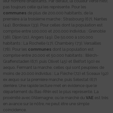
leur nombre d’habitants. Par défaut, la couleur verte n’est
pas toujours celle qui les représente. Pour les
communes
de plus de 200.000 habitants, de la
première à la troisième marche : Strasbourg (67), Nantes
(44), Bordeaux (33). Pour celles dont la population est
comprise entre 100.000 et 200.000 individus : Grenoble
(38), Dijon (21), Angers (49). De 50.000 à 100.000
habitants : La Rochelle (17), Chambéry (73), Versailles
(78). Pour les
communes
dont la population est
comprise entre 20.000 et 50.000 habitants : Illkirch-
Graffenstaden (67), puis Olivet (45) et Belfort (90) ex
aequo. Fermant la marche, celles qui sont peuplées de
moins de 20.000 individus : La Flèche (72) et Sceaux (92)
ex æquo sur la première marche, puis Sélestat (67)
derrière. Une rapide lecture met en évidence que le
département du Bas-Rhin est le plus représenté. La
proximité avec l’Allemagne, où le marché du
VAE
est très
en avance sur le nôtre, ne peut être une simple
coïncidence.