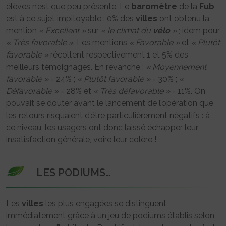
élèves n’est que peu présente. Le
baromètre
de la
Fub
est à ce sujet impitoyable : 0% des
villes
ont obtenu la
mention
« Excellent »
sur
« le climat du
vélo
»
; idem pour
« Très favorable »
. Les mentions
« Favorable »
et
« Plutôt
favorable »
récoltent respectivement 1 et 5% des
meilleurs témoignages. En revanche :
« Moyennement
favorable »
= 24% ;
« Plutôt favorable »
= 30% ;
«
Défavorable »
= 28% et
« Très défavorable »
= 11%. On
pouvait se douter avant le lancement de l’opération que
les retours risquaient d’être particulièrement négatifs : à
ce niveau, les usagers ont donc laissé échapper leur
insatisfaction générale, voire leur colère !
LES PODIUMS…
Les
villes
les plus engagées se distinguent
immédiatement grâce à un jeu de podiums établis selon