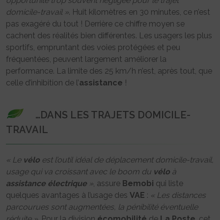
opportunité trop souvent négligée pour le trajet
domicile-travail »
. Huit kilomètres en 30 minutes, ce n’est
pas exagéré du tout ! Derrière ce chiffre moyen se
cachent des réalités bien différentes. Les usagers les plus
sportifs, empruntant des voies protégées et peu
fréquentées, peuvent largement améliorer la
performance. La limite des 25 km/h n’est, après tout, que
celle d’inhibition de l’
assistance
!
…DANS LES TRAJETS DOMICILE-
TRAVAIL
« Le
vélo
est l’outil idéal de déplacement domicile-travail,
usage qui va croissant avec le boom du
vélo
à
assistance
électrique
»
, assure
Bemobi
qui liste
quelques avantages à l’usage des
VAE
:
« Les distances
parcourues sont augmentées, la pénibilité éventuelle
réduite »
. Pour la division
écomobilité
de
La Poste
, cet