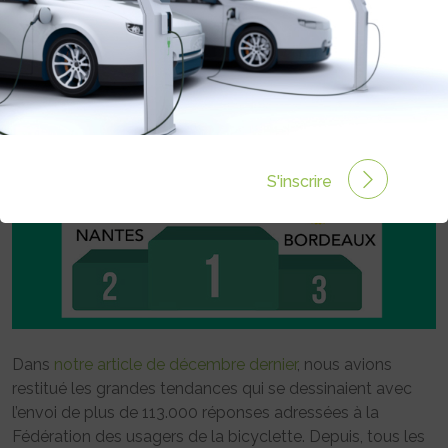
Rédigé par Philippe Schwoerer le 19 Mar 2018 à 00:00
0 commentaires
S'inscrire
Dans
notre article de décembre dernier
, nous avions
restitué les grandes tendances qui se dessinaient avec
l’envoi de plus de 113.000 réponses adressées à la
Fédération des usagers de la bicyclette. Depuis, tous les