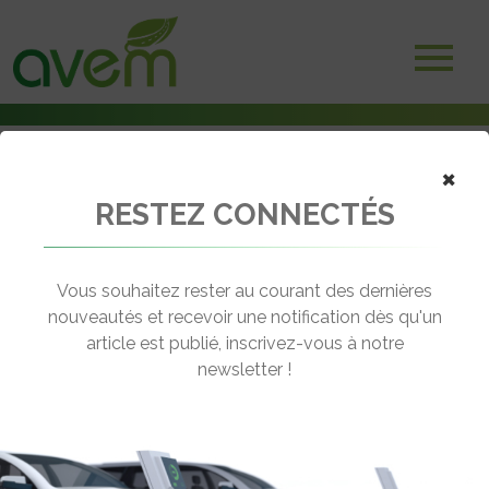
×
RESTEZ CONNECTÉS
Accueil
Non classé
Bemobi commente le baromètre des villes cyclables de la Fub
Vous souhaitez rester au courant des dernières
← Revenir aux actualités
nouveautés et recevoir une notification dès qu'un
article est publié, inscrivez-vous à notre
newsletter !
BEMOBI COMMENTE LE BAROMÈTRE
DES VILLES CYCLABLES DE LA FUB