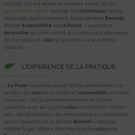
résultats ont été rendus accessibles à partir du site
www.parlons-velo.fr
. Au total, 316
communes
ont pu
faire l’objet d’un recensement. Notre adhérent
Bemobi
,
division
écomobilité
de
La Poste
,
« soutient ce
baromètre
qui vient enrichir la connaissance des enjeux
de la pratique du
vélo
au quotidien sur le territoire
national »
.
L’EXPÉRIENCE DE LA PRATIQUE
«
La Poste
soutient à double titre la sensibilisation à la
pratique du
vélo
au quotidien et l’
écomobilité
en France.
D’une part, c’est la première entreprise de France
utilisatrice avec ses 25.000
vélos
en circulation. D’autre
part, elle fait bénéficier les entreprises et les collectivités
de son expertise via sa division
Bemobi
»
, explique
Adeline Gogé Lefaivre, directrice marché
vélo
pour