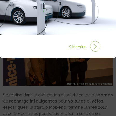
Rédigé par Philippe Schwoerer le 25 Déc 2017 à 00:00
0 commentaires
S'inscrire
Spécialisé dans la conception et la fabrication de
bornes
de
recharge
intelligentes
pour
voitures
et
vélos
électriques
, la startup
Mobendi
termine l’année 2017
avec d’excellentes perspectives pour la suite de ses