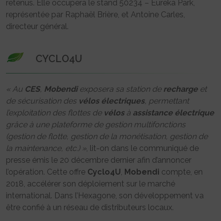
retenus. Elle occupera le stand 50234 – Eureka Park,
représentée par Raphaël Brière, et Antoine Carles,
directeur général.
CYCLO4U
« Au
CES
,
Mobendi
exposera sa station de
recharge
et
de sécurisation des
vélos
électriques
, permettant
l’exploitation des flottes de
vélos
à
assistance
électrique
grâce à une plateforme de gestion multifonctions
(gestion de flotte, gestion de la monétisation, gestion de
la maintenance, etc.) »
, lit-on dans le communiqué de
presse émis le 20 décembre dernier afin d’annoncer
l’opération. Cette offre
Cyclo4U
,
Mobendi
compte, en
2018, accélérer son déploiement sur le marché
international. Dans l’Hexagone, son développement va
être confié à un réseau de distributeurs locaux.