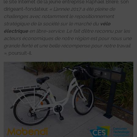
le site Internet de la jeune entreprise Raphaël Brière, son
dirigeant-fondateur.
« L’année 2017 a été pleine de
challenges avec notamment le repositionnement
stratégique de la société sur le marché du
vélo
électrique
en libre-service. Le fait d’être reconnu par les
acteurs économiques de notre région est pour nous une
grande fierté et une belle récompense pour notre travail
»
, poursuit-il.