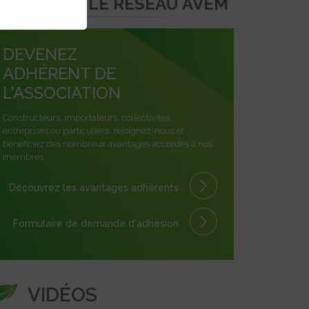
REJOINDRE LE RÉSEAU AVEM
DEVENEZ
ADHÉRENT DE
L'ASSOCIATION
Constructeurs, importateurs, collectivités,
entreprises ou particuliers, rejoignez-nous et
bénéficiez des nombreux avantages accordés à nos
membres.
Découvrez les avantages
adhérents
Formulaire
de demande
d'adhésion
VIDÉOS