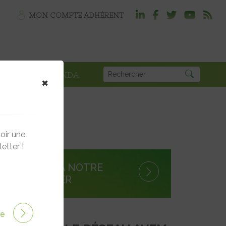
MON COMPTE ADHÉRENT
PLOI
AGENDA
×
oir une
etter !
S'INSCRIRE À NOTRE
NEWSLETTER
ire