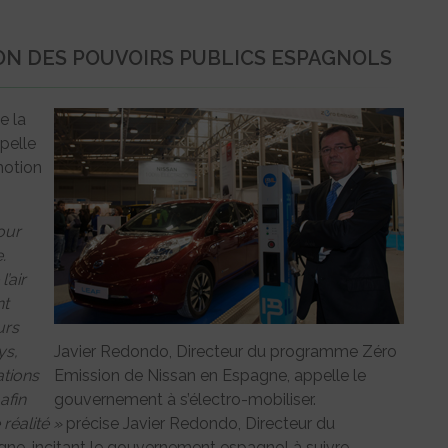
ION DES POUVOIRS PUBLICS ESPAGNOLS
e la
pelle
motion
our
.
’air
nt
urs
ys,
Javier Redondo, Directeur du programme Zéro
ations
Emission de Nissan en Espagne, appelle le
afin
gouvernement à s’électro-mobiliser.
réalité »
précise Javier Redondo, Directeur du
e, incitant le gouvernement espagnol à suivre