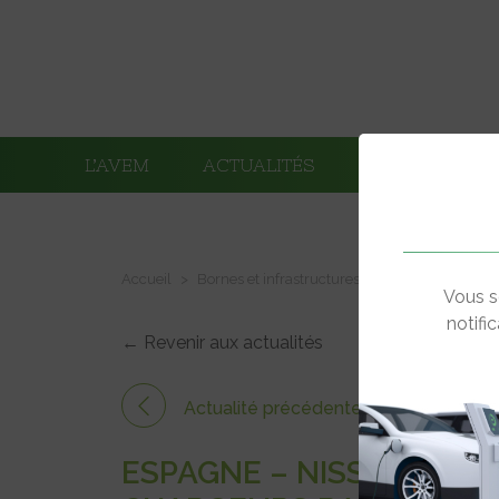
L’AVEM
ACTUALITÉS
ADHÉRENTS
Accueil
Bornes et infrastructures de charge
Espagn
Vous s
notifi
← Revenir aux actualités
Actualité précédente
ESPAGNE – NISSAN VA 