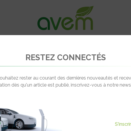
VÉHICULES
RECHARGE
OFFRES D’EM
RESTEZ CONNECTÉS
e – Nissan va déployer 80 nouveaux chargeurs rapides d’ici fin 2013
ouhaitez rester au courant des dernières nouveautés et recev
cation dès qu'un article est publié, inscrivez-vous à notre newsl
Actualité suivante
DÉPLOYER 80 NOUVEAUX
S'inscr