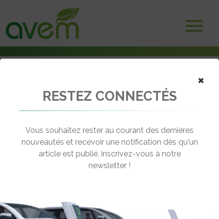
×
RESTEZ CONNECTÉS
Accueil
Vélos électriques
V’Lille ajoute des vélos électriques à son offre
Vous souhaitez rester au courant des dernières
← Revenir aux actualités
nouveautés et recevoir une notification dès qu'un
article est publié, inscrivez-vous à notre
newsletter !
V’LILLE AJOUTE DES VÉLOS
ÉLECTRIQUES À SON OFFRE