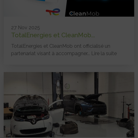
27 Nov 2025
TotalEnergies et CleanMob...
TotalEnergies et CleanMob ont officialisé un
partenariat visant à accompagner...
Lire la suite