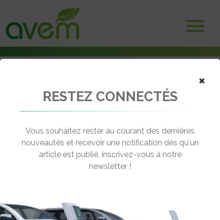
×
RESTEZ CONNECTÉS
Accueil
Voitures hybrides rechargeables
Le Roadster Can-Am Spyder hybride rechargeable à Genève
Vous souhaitez rester au courant des dernières
← Revenir aux actualités
nouveautés et recevoir une notification dès qu'un
article est publié, inscrivez-vous à notre
newsletter !
LE ROADSTER CAN-AM SPYDER
HYBRIDE RECHARGEABLE À GENÈVE