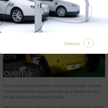
S'inscrire
Sur le segment des petites voitures électriques, la Weez
d’Eon Motors faits ses grands débuts à Genève où elle
est dévoilée en première mondiale.
Homologuée en véhicule sans permis, la Weez est dotée