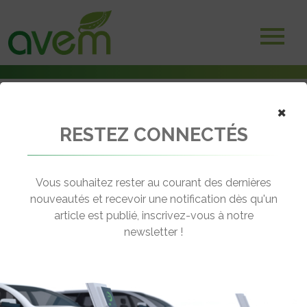
×
RESTEZ CONNECTÉS
Accueil
Voitures électriques
La Eon Weez en détails à Genève
Vous souhaitez rester au courant des dernières
← Revenir aux actualités
nouveautés et recevoir une notification dès qu'un
article est publié, inscrivez-vous à notre
newsletter !
LA EON WEEZ EN DÉTAILS À GENÈVE
Rédigé par le 12 Mar 2011 à 00:00
0 commentaires