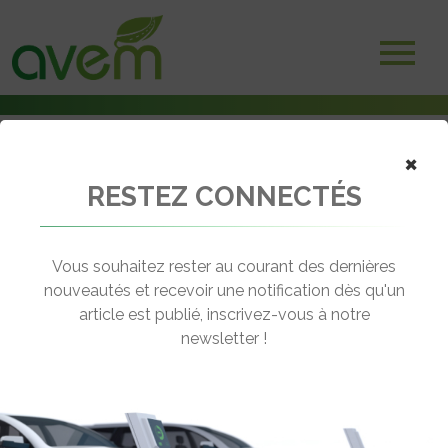
×
RESTEZ CONNECTÉS
Accueil
Véhicules
Voitures électriques
Lumeneo Neoma
Vous souhaitez rester au courant des dernières
nouveautés et recevoir une notification dès qu'un
LUMENEO NEOMA
article est publié, inscrivez-vous à notre
[wppr_avg_rating id="41283"]
newsletter !
Autonomie :
140 km
Prix :
0€