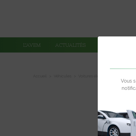
L’AVEM
ACTUALITÉS
ADHÉRENTS
Accueil
Véhicules
Voitures électriques à batterie
Vous s
notifi