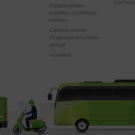
bus/nave
Equipementiers :
batteries, contrôleurs,
moteurs..
Cabinets conseil
d’ingénierie et bureaux
d’étude
Assureurs