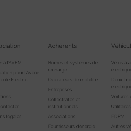
ociation
Adhérents
Véhicu
r à l’AVEM
Bornes et systèmes de
Vélos à a
recharge
électriqu
iation pour l’Avenir
icule Electro-
Opérateurs de mobilité
Deux-tro
électriqu
Entreprises
tions
Voitures 
Collectivités et
ontacter
institutionnels
Utilitaires
ns légales
Associations
EDPM
Fournisseurs d’énergie
Autres vé