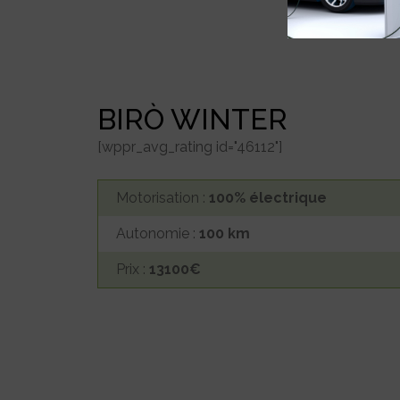
BIRÒ WINTER
[wppr_avg_rating id="46112"]
Motorisation :
100% électrique
Autonomie :
100 km
Prix :
13100€