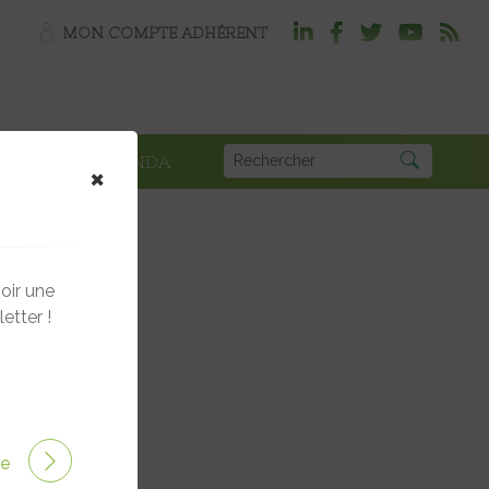
MON COMPTE ADHÉRENT
PLOI
AGENDA
×
oir une
etter !
ire