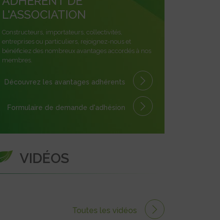
ADHÉRENT DE
L'ASSOCIATION
Constructeurs, importateurs, collectivités,
entreprises ou particuliers, rejoignez-nous et
bénéficiez des nombreux avantages accordés à nos
membres.
Découvrez les avantages
adhérents
Formulaire
de demande
d'adhésion
VIDÉOS
Toutes les vidéos